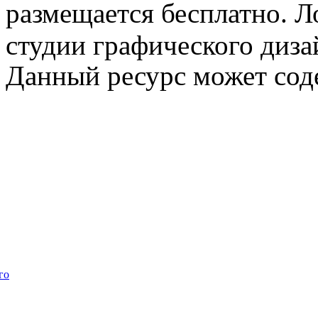
размещается бесплатно. Л
студии графического диза
Данный ресурс может сод
го