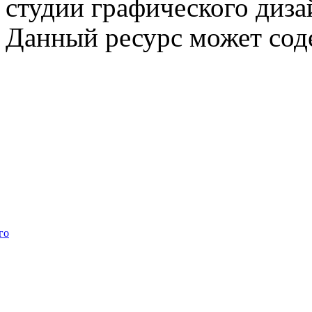
студии графического диза
Данный ресурс может сод
го