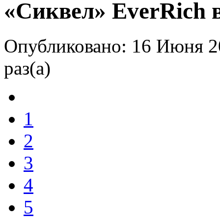
«Сиквел» EverRich 
Опубликовано: 16 Июня 2
раз(а)
1
2
3
4
5