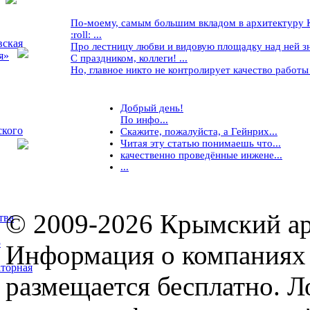
По-моему, самым большим вкладом в архитектуру Кр
:roll: ...
вская
Про лестницу любви и видовую площадку над ней знае
я»
С праздником, коллеги! ...
Но, главное никто не контролирует качество работы ..
Добрый день!
По инфо...
ского
Скажите, пожалуйста, а Гейнрих...
Читая эту статью понимаешь что...
качественно проведённые инжене...
...
© 2009-2026 Крымский ар
тва
5
Информация о компаниях 
торная
размещается бесплатно. Л