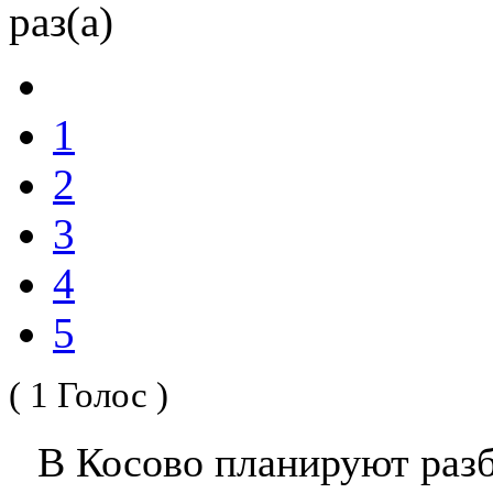
раз(а)
1
2
3
4
5
( 1 Голос )
В Косово планируют раз