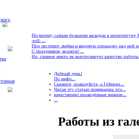
ского
По-моему, самым большим вкладом в архитектуру Кр
:roll: ...
Про лестницу любви и видовую площадку над ней знае
С праздником, коллеги! ...
Но, главное никто не контролирует качество работы ..
тва
5
Добрый день!
По инфо...
торная
Скажите, пожалуйста, а Гейнрих...
Читая эту статью понимаешь что...
качественно проведённые инжене...
...
Работы
из гал