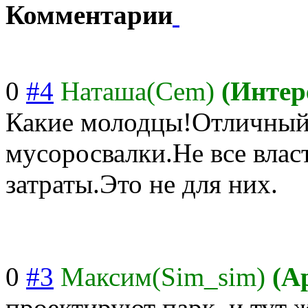
Комментарии
0
#4
Наташа(Cem)
(Интер
Какие молодцы!Отличны
й
мусоросвалки.Не все влас
затраты.Это не для них.
0
#3
Максим(Sim_sim)
(А
проектируют парк, и тут ж