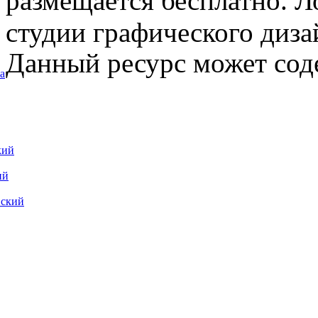
размещается бесплатно. Л
студии графического диза
Данный ресурс может сод
а
кий
ий
вский