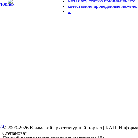
Читая эту статью понимаешь что..
торная
качественно проведённые инжене..
...
го
© 2009-2026 Крымский архитектурный портал | КАП. Информаци
Степанова"