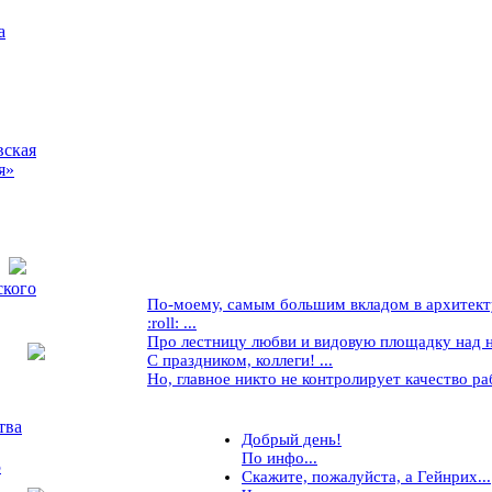
а
вская
я»
ского
По-моему, самым большим вкладом в архитекту
:roll: ...
Про лестницу любви и видовую площадку над ней
С праздником, коллеги! ...
Но, главное никто не контролирует качество рабо
тва
Добрый день!
По инфо...
5
Скажите, пожалуйста, а Гейнрих...