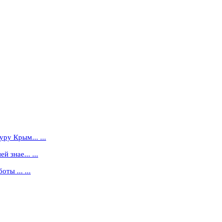
ру Крым... ...
 знае... ...
ты ... ...