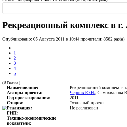
Россия: летние выставки
-
Здание высотой 140 м и площадью более 170 тысяч м2
Еще одна Екатерининская - только в С
История и юность одной севастополь
Прогулка по крыше династии Штер
Почти пешеходная главная улица г
Садовая — тишина в центре Крас
Рекреационный комплекс в г.
Опубликовано: 05 Августа 2011 в 10:44
прочитали: 8582 раз(а)
1
2
3
4
5
( 8 Голоса )
Наименование:
Рекреационный комплекс в г
Авторы проекта:
Чернов Ю.Н.
, Самохвалова 
Год проектирования:
2011
Стадия:
Эскизный проект
Реализация:
Не реализован
ГИП:
Технико-экономические
показатели: