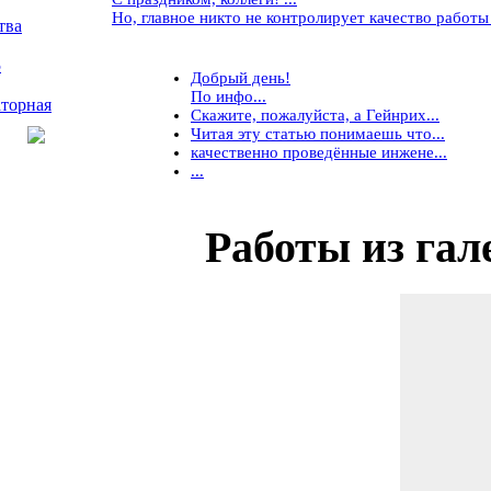
Но, главное никто не контролирует качество работы ..
тва
5
Добрый день!
По инфо...
торная
Скажите, пожалуйста, а Гейнрих...
Читая эту статью понимаешь что...
качественно проведённые инжене...
...
Работы
из гал