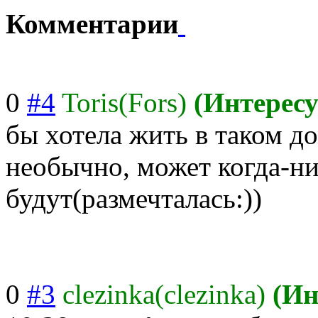
Комментарии
0
#4
Toris(Fors)
(Интерес
бы хотела жить в таком д
необычно, может когда-ни
будут(размечтал
ась:))
0
#3
clezinka(clezinka)
(Ин