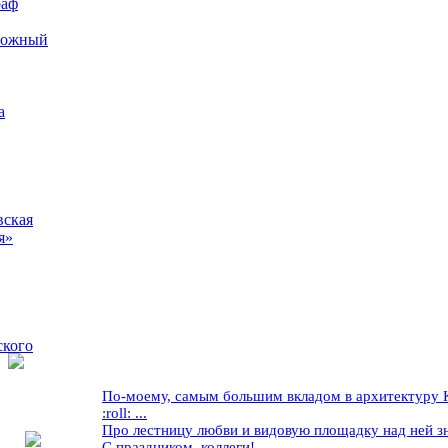
раф
рожный
а
вская
я»
ского
По-моему, самым большим вкладом в архитектуру Кр
:roll: ...
Про лестницу любви и видовую площадку над ней знае
С праздником, коллеги! ...