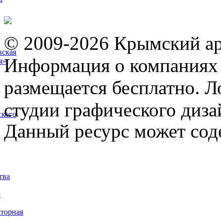
© 2009-2026 Крымский ар
вская
Информация о компаниях 
я»
размещается бесплатно. Л
студии графического диза
ского
Данный ресурс может сод
тва
5
торная