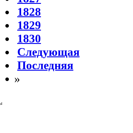
1828
1829
1830
Следующая
Последняя
»
ы