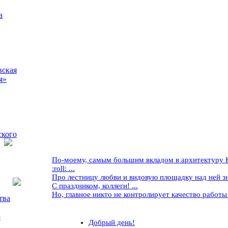
а
вская
я»
ского
По-моему, самым большим вкладом в архитектуру Кр
:roll: ...
Про лестницу любви и видовую площадку над ней знае
С праздником, коллеги! ...
Но, главное никто не контролирует качество работы ..
тва
5
Добрый день!