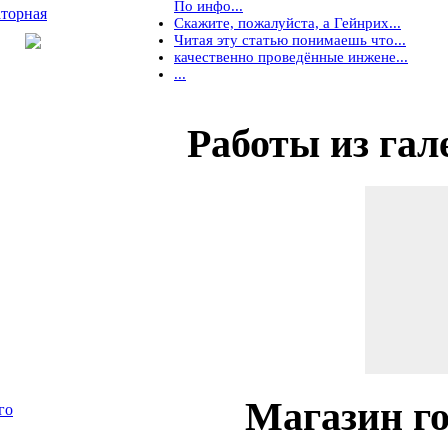
По инфо...
торная
Скажите, пожалуйста, а Гейнрих...
Читая эту статью понимаешь что...
качественно проведённые инжене...
...
Работы
из гал
Магазин
го
го