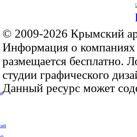
© 2009-2026 Крымский ар
Информация о компаниях 
размещается бесплатно. Л
студии графического диза
Данный ресурс может сод
а
кий
ий