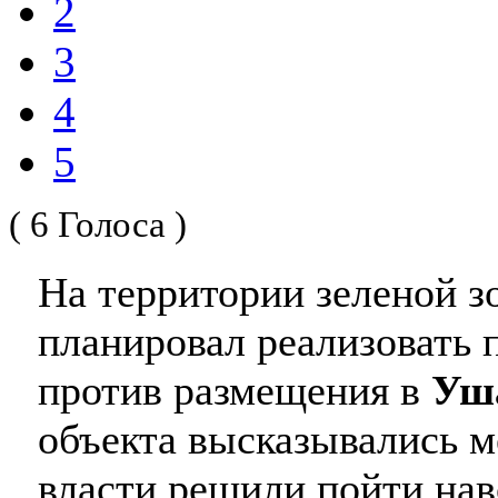
2
3
4
5
( 6 Голоса )
На территории зеленой з
планировал реализовать 
против размещения в
Уш
объекта высказывались м
власти решили пойти на