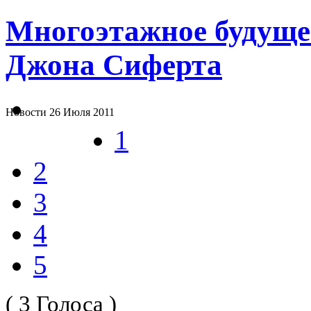
Многоэтажное будуще
Джона Сиферта
Новости
26 Июля 2011
1
2
3
4
5
( 3 Голоса )