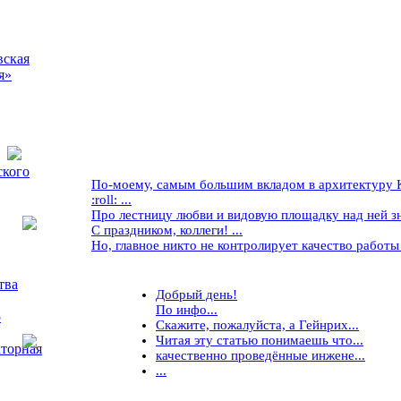
вская
я»
ского
По-моему, самым большим вкладом в архитектуру Кр
:roll: ...
Про лестницу любви и видовую площадку над ней знае
С праздником, коллеги! ...
Но, главное никто не контролирует качество работы ..
тва
Добрый день!
По инфо...
5
Скажите, пожалуйста, а Гейнрих...
Читая эту статью понимаешь что...
торная
качественно проведённые инжене...
...