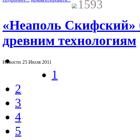
1593
«Неаполь Скифский» б
древним технологиям
Новости
25 Июля 2011
1
2
3
4
5