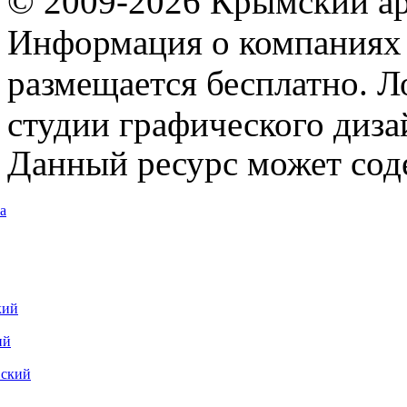
© 2009-2026 Крымский ар
Информация о компаниях 
размещается бесплатно. Л
студии графического диза
Данный ресурс может сод
а
кий
ий
вский