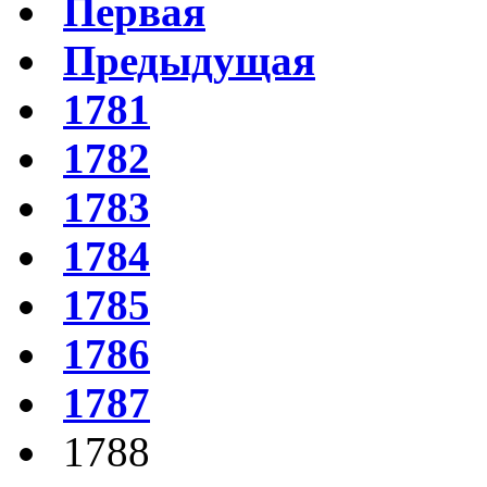
Первая
Предыдущая
1781
1782
1783
1784
1785
1786
1787
1788