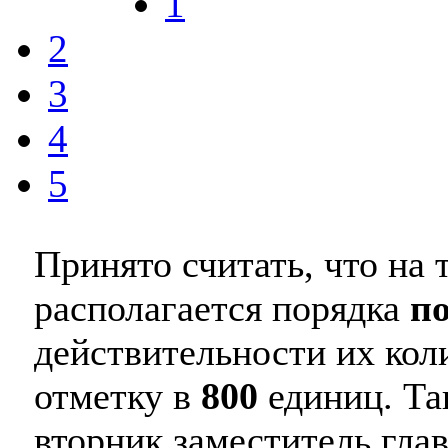
1
2
3
4
5
Принято считать, что на
располагается порядка
п
действительности их кол
отметку в
800
единиц. Та
вторник заместитель гла