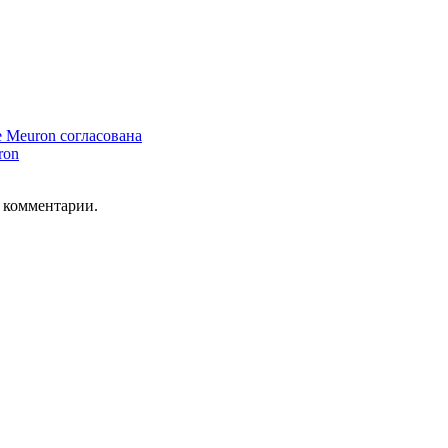
e Meuron согласована
ron
ь комментарии.