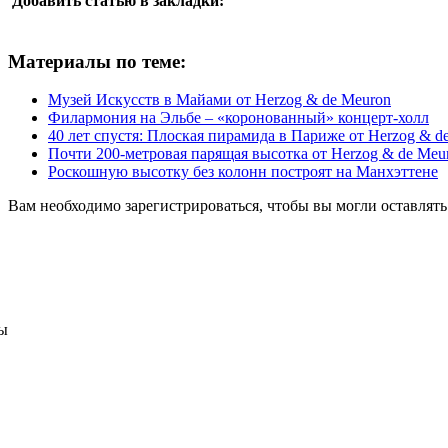
Добавить статью в закладки:
Материалы по теме:
Музей Искусств в Майами от Herzog & de Meuron
Филармония на Эльбе – «коронованный» концерт-холл
40 лет спустя: Плоская пирамида в Париже от Herzog & d
Почти 200-метровая парящая высотка от Herzog & de Meu
Роскошную высотку без колонн построят на Манхэттене
Вам необходимо зарегистрироваться, чтобы вы могли оставлят
ы