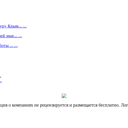
ру Крым... ...
 знае... ...
ты ... ...
.
.
я о компаниях не рецензируется и размещается бесплатно. Лог