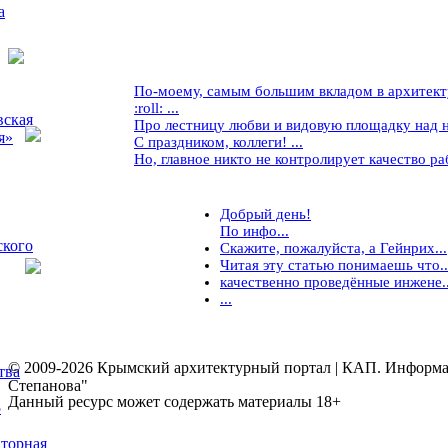
а
По-моему, самым большим вкладом в архитекту
:roll: ...
вская
Про лестницу любви и видовую площадку над ней
я»
С праздником, коллеги! ...
Но, главное никто не контролирует качество рабо
Добрый день!
По инфо...
ского
Скажите, пожалуйста, а Гейнрих...
Читая эту статью понимаешь что..
качественно проведённые инжене..
...
© 2009-2026 Крымский архитектурный портал | КАП. Информаци
тва
Степанова"
Данный ресурс может содержать материалы 18+
5
торная