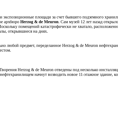
ои экспозиционные площади за счет бывшего подземного хранил
кое архбюро
Herzog & de Meuron
. Сам музей 12 лет назад открыл
к. Поскольку помещений катастрофически не хватало, располо
лы, открывшиеся на днях.
ьно любой предмет, переделанное Herzog & de Meuron нефтехран
естом.
. Творения Herzog & de Meuron отведены под несколько инсталля
нефтехранилищем начнут возводить новое 11-этажное здание, кот