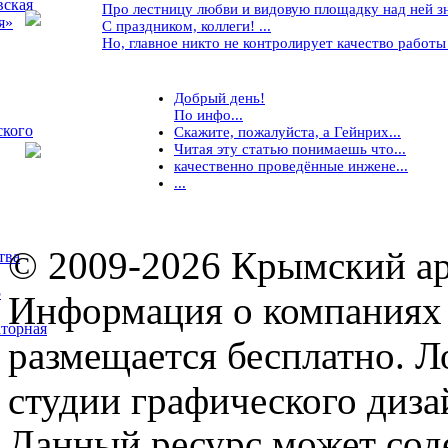
вская
Про лестницу любви и видовую площадку над ней знае
я»
С праздником, коллеги! ...
Но, главное никто не контролирует качество работы ..
Добрый день!
По инфо...
ского
Скажите, пожалуйста, а Гейнрих...
Читая эту статью понимаешь что...
качественно проведённые инжене...
...
© 2009-2026 Крымский ар
тва
5
Информация о компаниях 
торная
размещается бесплатно. Л
студии графического диза
Данный ресурс может сод