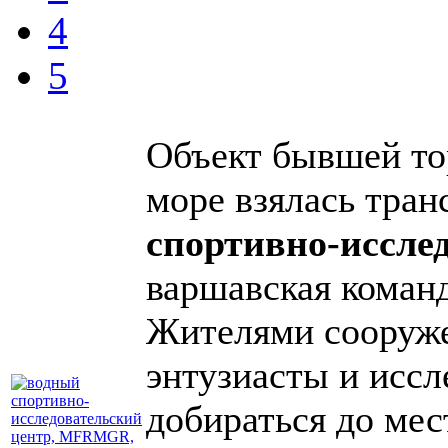
4
5
Объект бывшей то
море взялась тра
спортивно-иссле
варшавская коман
Жителями сооруже
энтузиасты и иссл
добираться до ме