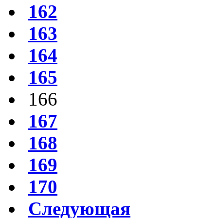
162
163
164
165
166
167
168
169
170
Следующая