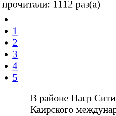
прочитали: 1112 раз(а)
1
2
3
4
5
В районе Наср Сити
Каирского междунар