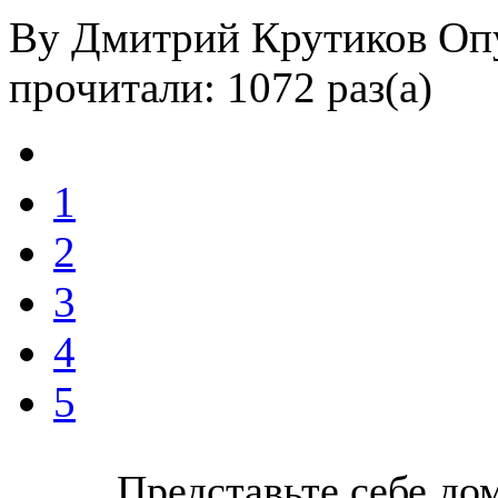
By Дмитрий Крутиков
Оп
прочитали: 1072 раз(а)
1
2
3
4
5
Представьте себе до