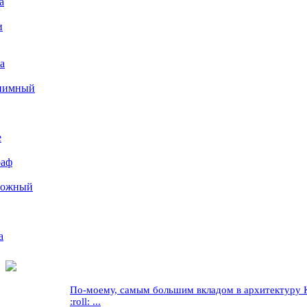
а
и
а
иимный
е
раф
рожный
а
По-моему, самым большим вкладом в архитектуру Кр
:roll: ...