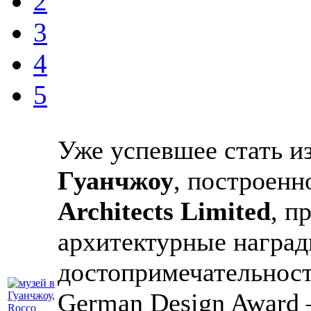
2
3
4
5
Уже успевшее стать и
Гуанчжоу
, построенн
Architects Limited
, п
архитектурные наград
достопримечательност
German Design Award