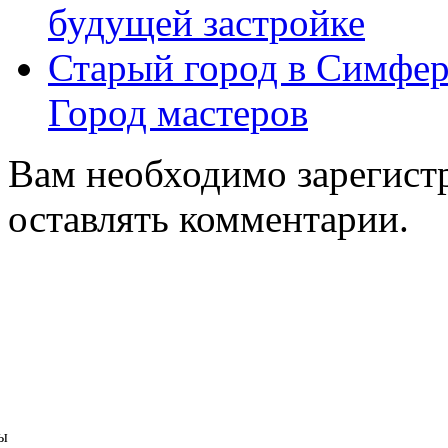
будущей застройке
Старый город в Симфер
Город мастеров
Вам необходимо зарегистр
оставлять комментарии.
ы