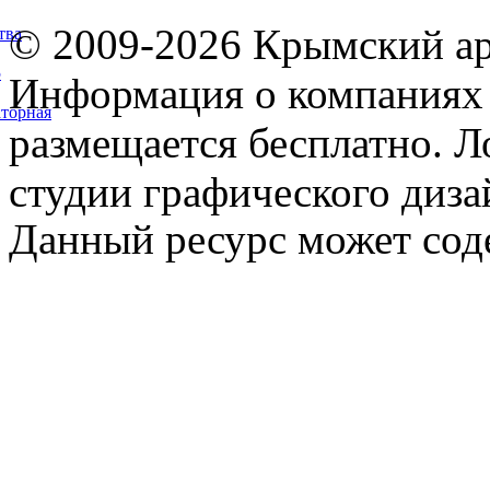
© 2009-2026 Крымский ар
тва
5
Информация о компаниях 
торная
размещается бесплатно. Л
студии графического диза
Данный ресурс может сод