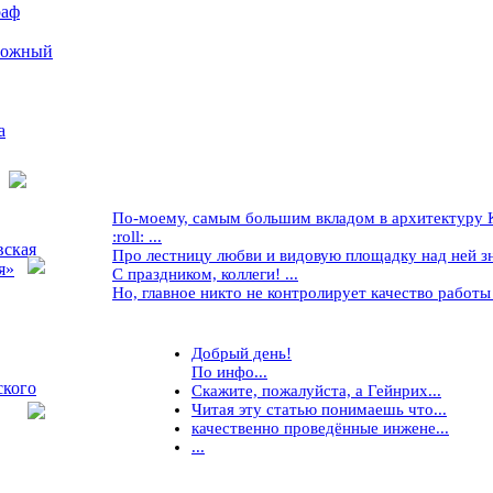
раф
рожный
а
По-моему, самым большим вкладом в архитектуру Кр
:roll: ...
вская
Про лестницу любви и видовую площадку над ней знае
я»
С праздником, коллеги! ...
Но, главное никто не контролирует качество работы ..
Добрый день!
По инфо...
ского
Скажите, пожалуйста, а Гейнрих...
Читая эту статью понимаешь что...
качественно проведённые инжене...
...