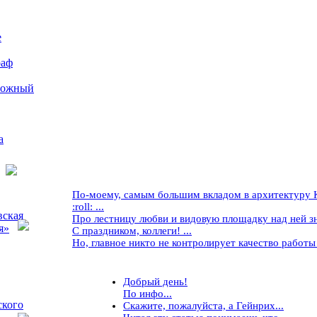
е
раф
рожный
а
По-моему, самым большим вкладом в архитектуру Кр
:roll: ...
вская
Про лестницу любви и видовую площадку над ней знае
я»
С праздником, коллеги! ...
Но, главное никто не контролирует качество работы ..
Добрый день!
По инфо...
ского
Скажите, пожалуйста, а Гейнрих...