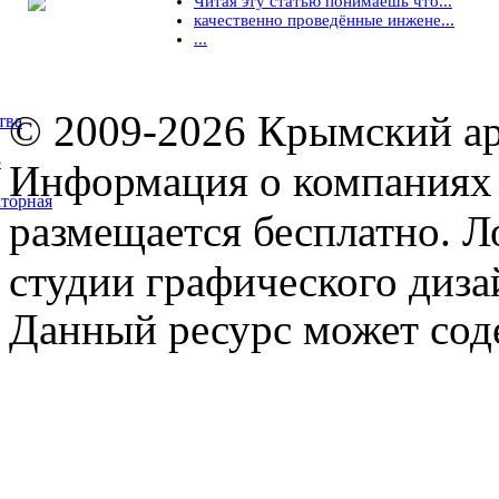
Читая эту статью понимаешь что...
качественно проведённые инжене...
...
© 2009-2026 Крымский ар
тва
5
Информация о компаниях 
торная
размещается бесплатно. Л
студии графического диза
Данный ресурс может сод