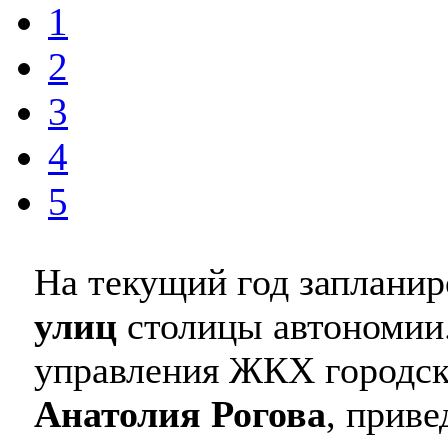
1
2
3
4
5
На текущий год заплани
улиц
столицы автономии.
управления ЖКХ городск
Анатолия Рогова
, приве