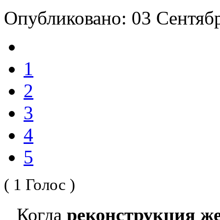
Опубликовано: 03 Сентяб
1
2
3
4
5
( 1 Голос )
Когда
реконструкция же