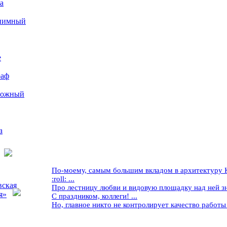
а
иимный
е
раф
рожный
а
По-моему, самым большим вкладом в архитектуру Кр
:roll: ...
вская
Про лестницу любви и видовую площадку над ней знае
я»
С праздником, коллеги! ...
Но, главное никто не контролирует качество работы ..