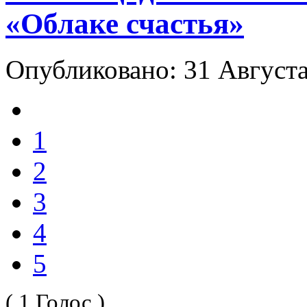
«Облаке счастья»
Опубликовано: 31 Август
1
2
3
4
5
( 1 Голос )