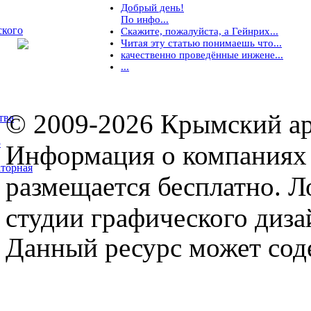
Добрый день!
По инфо...
ского
Скажите, пожалуйста, а Гейнрих...
Читая эту статью понимаешь что...
качественно проведённые инжене...
...
© 2009-2026 Крымский ар
тва
5
Информация о компаниях 
торная
размещается бесплатно. Л
студии графического диза
Данный ресурс может сод