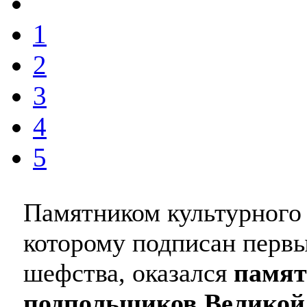
1
2
3
4
5
Памятником культурного 
которому подписан первы
шефства, оказался
памят
подпольщиков Великой