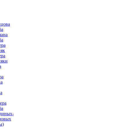
нцова
ба
мана
ба
ера
няк
ера
няки
а
ра
на
а
ера
ба
диных-
довых
ы)