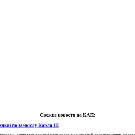
Свежие новости на КАП:
нный по замыслу Карла III
террасы, открылся для публики после масштабной реконструкции, провед