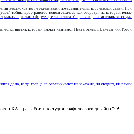
летий неоднократно переделывался представителями королевской семьи. При
ировой войны пространство использовалось как огороды, на которых юные
тральный фонтан в форме цветка лотоса. Сад эпизодически открывался для
епестки цветка, который иногда называют Пентаграммой Венеры или Розой
вятся дома, когда творца не ограничивают ни заказчик, ни бюджет, ни рамки
отип КАП разработан в студии графического дизайна "О!