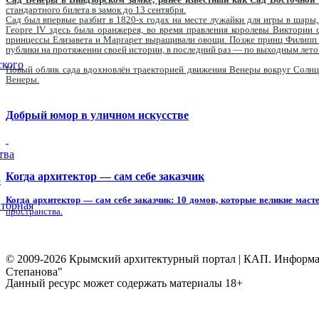
стандартного билета в замок до 13 сентября.
Сад был впервые разбит в 1820-х годах на месте лужайки для игры в шары
Георге IV здесь была оранжерея, во время правления королевы Виктории
принцессы Елизавета и Маргарет выращивали овощи. Позже принц Филипп у
публики на протяжении своей истории, в последний раз — по выходным лето
ского
Новый облик сада вдохновлён траекторией движения Венеры вокруг Солнц
Венеры.
Добрый юмор в уличном искусстве
тва
Когда архитектор — сам себе заказчик
5
Когда архитектор — сам себе заказчик: 10 домов, которые великие масте
торная
пространства.
© 2009-2026 Крымский архитектурный портал | КАП. Информаци
Степанова"
Данный ресурс может содержать материалы 18+