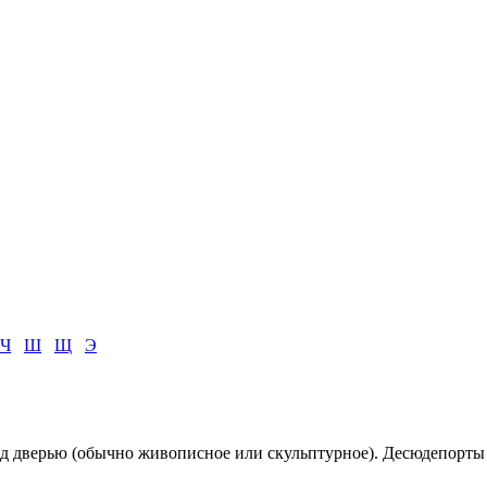
Ч
Ш
Щ
Э
е над дверью (обычно живописное или скульптурное). Десюдепорт