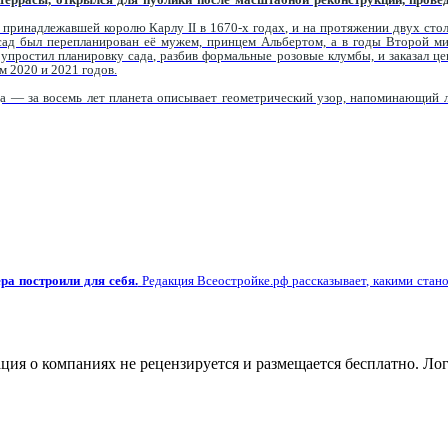
, принадлежавшей королю Карлу II в 1670-х годах, и на протяжении двух сто
 сад был перепланирован её мужем, принцем Альбертом, а в годы Второй м
простил планировку сада, разбив формальные розовые клумбы, и заказал цен
м 2020 и 2021 годов.
а — за восемь лет планета описывает геометрический узор, напоминающий л
ра построили для себя.
Редакция Всеостройке.рф рассказывает, какими стано
я о компаниях не рецензируется и размещается бесплатно. Лог