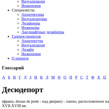
Визуализация
Инженерия
Специалисты
Архитекторы
Визуализаторы
Дизайнеры
Инженеры
Ландшафтные дизайнеры
Галерея проектов
Архитектура
Визуализация
Дизайн
Инженерия
О проекте
Глоссарий
А
Б
В
Г
Д
З
И
К
Л
М
Н
О
П
Р
С
Т
Ф
Х
Ц
Десюдепорт
(франц. dessus de porte - над дверью) – панно, расположенно
XVII-XVIII вв.