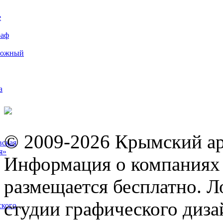
е
раф
рожный
а
© 2009-2026 Крымский ар
вская
я»
Информация о компаниях 
размещается бесплатно. Л
студии графического диза
ского