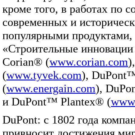
кроме того, в работах по 
современных и историческ
популярными продуктами,
«Строительные инновации
Corian® (
www.corian.com
)
(
www.tyvek.com
), DuPont
(
www.energain.com
), DuPo
и DuPont™ Plantex® (
www.
DuPont: с 1802 года комп
привносит достижения мир