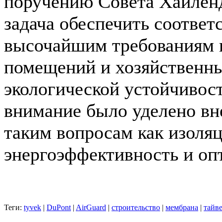
поручению Совета Хайленд
задача обеспечить соответ
высочайшим требованиям 
помещений и хозяйственны
экологической устойчивост
внимание было уделено вн
таким вопросам как изоля
энергоэффективность и оп
Теги:
tyvek
|
DuPont
|
AirGuard
|
строительство
|
мембрана
|
тайв