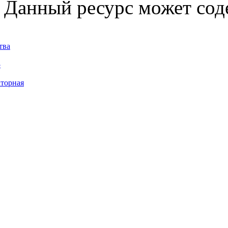
Данный ресурс может сод
тва
5
торная