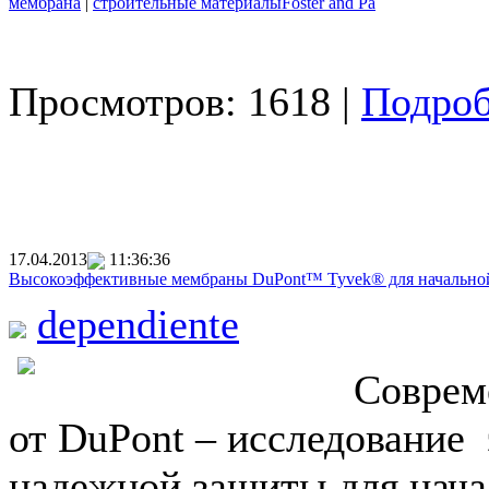
мембрана
|
строительные материалыFoster and Pa
Просмотров: 1618 |
Подроб
17.04.2013
11:36:36
Высокоэффективные мембраны DuPont™ Tyvek® для начально
dependiente
Соврем
от DuPont – исследование
надежной защиты для нач