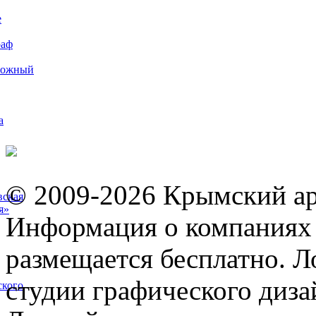
е
раф
рожный
а
© 2009-2026 Крымский ар
вская
я»
Информация о компаниях 
размещается бесплатно. Л
студии графического диза
ского