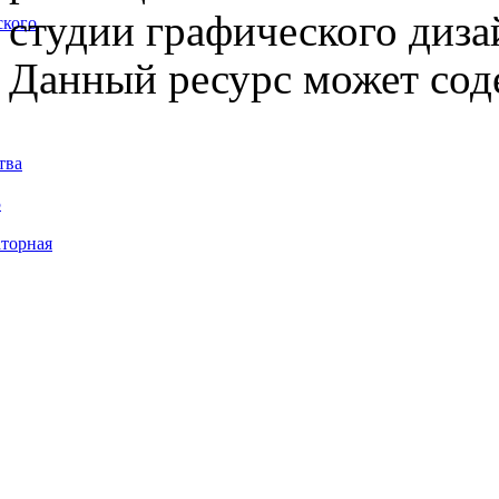
студии графического диза
ского
Данный ресурс может сод
тва
5
торная