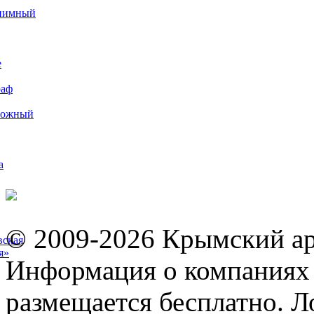
иимный
е
раф
рожный
а
© 2009-2026 Крымский ар
вская
я»
Информация о компаниях 
размещается бесплатно. Л