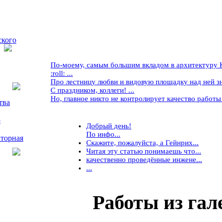
ского
По-моему, самым большим вкладом в архитектуру Кр
:roll: ...
Про лестницу любви и видовую площадку над ней знае
С праздником, коллеги! ...
Но, главное никто не контролирует качество работы ..
тва
5
Добрый день!
По инфо...
торная
Скажите, пожалуйста, а Гейнрих...
Читая эту статью понимаешь что...
качественно проведённые инжене...
...
Работы
из гал