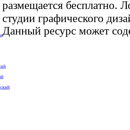
размещается бесплатно. Л
студии графического диза
Данный ресурс может сод
а
кий
ий
вский