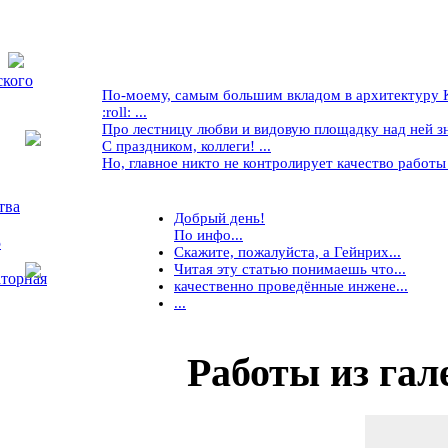
ского
По-моему, самым большим вкладом в архитектуру Кр
:roll: ...
Про лестницу любви и видовую площадку над ней знае
С праздником, коллеги! ...
Но, главное никто не контролирует качество работы ..
тва
Добрый день!
По инфо...
5
Скажите, пожалуйста, а Гейнрих...
Читая эту статью понимаешь что...
торная
качественно проведённые инжене...
...
Работы
из гал