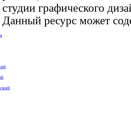
студии графического диза
Данный ресурс может сод
а
кий
ий
вский