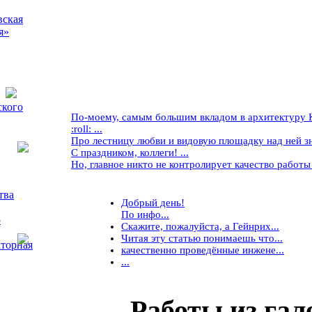
вская
я»
ского
По-моему, самым большим вкладом в архитектуру Кр
:roll: ...
Про лестницу любви и видовую площадку над ней знае
С праздником, коллеги! ...
Но, главное никто не контролирует качество работы ..
тва
Добрый день!
По инфо...
5
Скажите, пожалуйста, а Гейнрих...
Читая эту статью понимаешь что...
торная
качественно проведённые инжене...
...
Работы
из гал