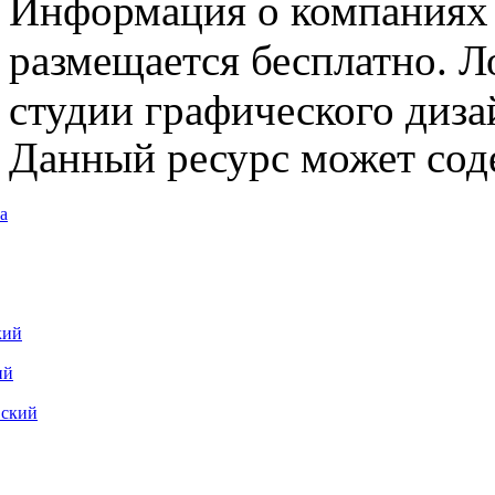
Информация о компаниях 
размещается бесплатно. Л
студии графического диза
Данный ресурс может сод
а
кий
ий
вский