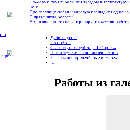
По-моему, самым большим вкладом в архитектуру Кр
:roll: ...
Про лестницу любви и видовую площадку над ней знае
С праздником, коллеги! ...
Но, главное никто не контролирует качество работы ..
тва
Добрый день!
По инфо...
5
Скажите, пожалуйста, а Гейнрих...
Читая эту статью понимаешь что...
торная
качественно проведённые инжене...
...
Работы
из гал