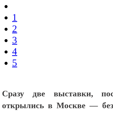
1
2
3
4
5
Сразу две выставки, по
открылись в Москве — без