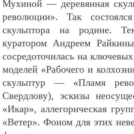
Мухиной — деревянная скул
революции». Так состоялс
скульптора на родине. Те
куратором Андреем Райкиным
сосредоточилась на ключевых
моделей «Рабочего и колхозн
скульптур — «Пламя рево
Свердлову), эскизы не­осущ
«Икар», аллегорическая груп
«Ветер». Фоном для этих нев