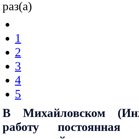
раз(а)
1
2
3
4
5
В Михайловском (Инж
работу постоянная 