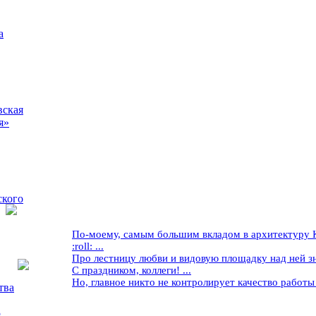
а
вская
я»
ского
По-моему, самым большим вкладом в архитектуру Кр
:roll: ...
Про лестницу любви и видовую площадку над ней знае
С праздником, коллеги! ...
Но, главное никто не контролирует качество работы ..
тва
5