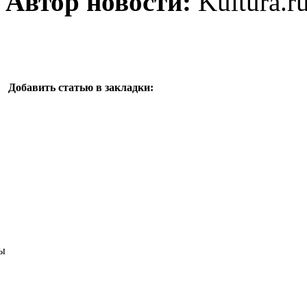
Автор новости:
Kultura.r
Добавить статью в закладки:
ы