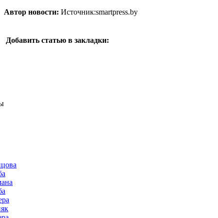
Автор новости:
Источник:smartpress.by
Добавить статью в закладки:
ы
нцова
ба
мана
ба
ера
няк
ера