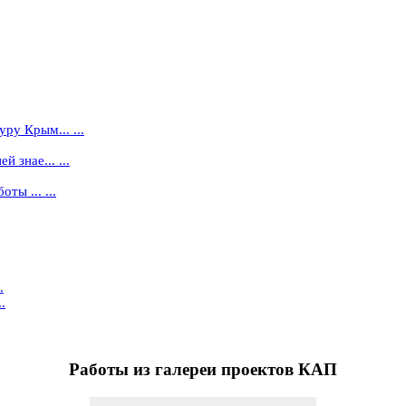
ру Крым... ...
 знае... ...
ты ... ...
.
.
Работы
из галереи проектов КАП