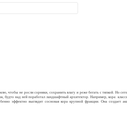
323
 появится посередине ...
имферополе.
ской улицы
енбергов
орода.
нодара
-
-
-
240
307
-
-
224
240
309
-
224
лю, чтобы не росли сорняки, сохранить влагу и реже бегать с тяпкой. Но сег
ак, будто над ней поработал ландшафтный архитектор. Например, к
ора: класс
бенно эффектно выглядит сосновая кора крупной фракции. Она создает ак