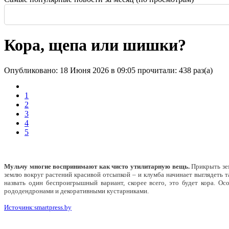
Россия: летние выставки
-
Здание высотой 140 м и площадью более 170 тысяч м2
Еще одна Екатерининская - только в С
История и юность одной севастополь
Прогулка по крыше династии Штер
Почти пешеходная главная улица г
Садовая — тишина в центре Крас
Кора, щепа или шишки?
Опубликовано: 18 Июня 2026 в 09:05
прочитали: 438 раз(а)
1
2
3
4
5
Мульчу многие воспринимают как чисто утилитарную вещь.
Прикрыть зем
землю вокруг растений красивой отсыпкой – и клумба начинает выглядеть т
назвать один беспроигрышный вариант, скорее всего, это будет кора.
Осо
рододендронами и декоративными кустарниками.
Источинк:smartpress.by