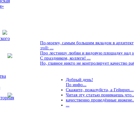
вская
я»
ского
По-моему, самым большим вкладом в архитекту
:roll: ...
Про лестницу любви и видовую площадку над ней
С праздником, коллеги! ...
Но, главное никто не контролирует качество рабо
тва
Добрый день!
По инфо...
5
Скажите, пожалуйста, а Гейнрих...
Читая эту статью понимаешь что..
торная
качественно проведённые инжене..
...