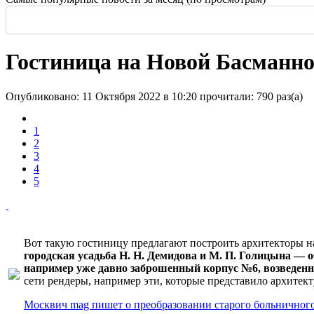
Россия: летние выставки
-
Здание высотой 140 м и площадью более 170 тысяч м2
Еще одна Екатерининская - только в С
История и юность одной севастополь
Прогулка по крыше династии Штер
Почти пешеходная главная улица г
Садовая — тишина в центре Крас
Гостиница на Новой Басманн
Опубликовано: 11 Октября 2022 в 10:20
прочитали: 790 раз(а)
1
2
3
4
5
Вот такую гостиницу предлагают построить архитекторы 
городская усадьба Н. Н. Демидова и М. П. Голицына — о
например уже давно заброшенный корпус №6, возведенны
сети рендеры, например эти, которые представило архитекту
Москвич mag пишет о преобразовании старого больничного