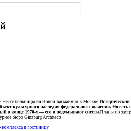
320
 появится посередине ...
имферополе.
ской улицы
енбергов
орода.
нодара
-
-
-
235
303
-
-
223
237
303
-
217
ой
на месте больницы на Новой Басманной в Москве
Исторический 
бъект культурного наследия федерального значения. Но есть 
й в конце 1970-х — его и подумывают снести.
Планы по заст
рное бюро Ginzburg Architects.
 комплекса в гостиницу