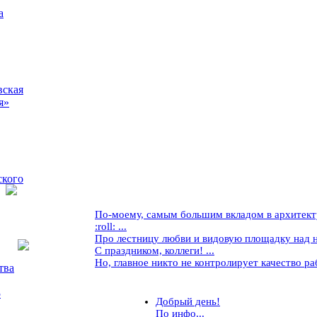
а
вская
я»
ского
По-моему, самым большим вкладом в архитекту
:roll: ...
Про лестницу любви и видовую площадку над ней
С праздником, коллеги! ...
Но, главное никто не контролирует качество рабо
тва
5
Добрый день!
По инфо...