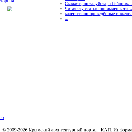
торная
Скажите, пожалуйста, а Гейнрих...
Читая эту статью понимаешь что..
качественно проведённые инжене..
...
го
© 2009-2026 Крымский архитектурный портал | КАП. Информаци