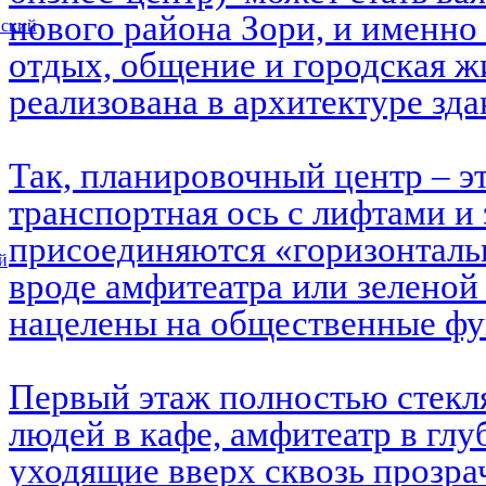
нового района Зори, и именно 
вский
отдых, общение и городская ж
реализована в архитектуре зд
Так, планировочный центр – э
транспортная ось с лифтами и 
присоединяются «горизонталь
й
вроде амфитеатра или зеленой
нацелены на общественные ф
Первый этаж полностью стекл
людей в кафе, амфитеатр в глу
уходящие вверх сквозь прозра