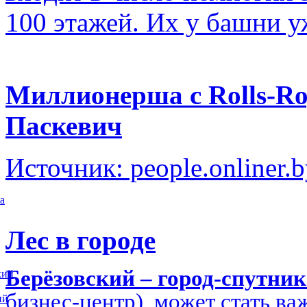
100 этажей. Их у башни у
Миллионерша с Rolls-Ro
Паскевич
Источник: people.onliner.
а
Лес в городе
Берёзовский – город-спутни
кий
бизнес-центр) может стать в
ий