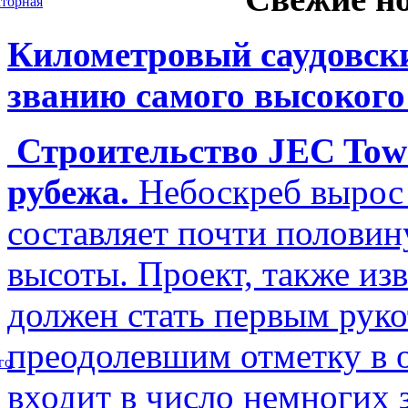
торная
Километровый саудовски
званию самого высокого
Строительство JEC Towe
рубежа.
Небоскреб вырос 
составляет почти полови
высоты. Проект, также изв
должен стать первым рук
преодолевшим отметку в о
го
входит в число немногих