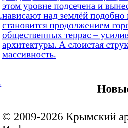
этом уровне подсечена и выне
нависают над землёй подобно 
я
становится продолжением горо
общественных террас – усилив
архитектуры. А слоистая струк
массивность.
а
Новы
© 2009-2026 Крымский ар
а