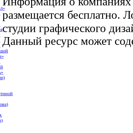
Информация о компаниях 
ал»
размещается бесплатно. Л
а
студии графического диза
а
я
а
Данный ресурс может сод
а
а
ьшой
н»
а
ый
ь»
р)
отиной
ова)
х
р)