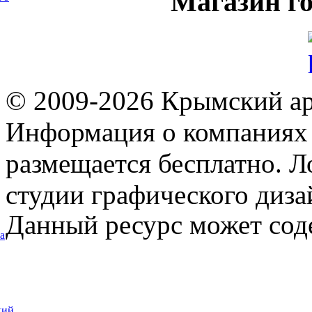
Магазин
го
© 2009-2026 Крымский ар
Информация о компаниях 
размещается бесплатно. Л
студии графического диза
Данный ресурс может сод
а
кий