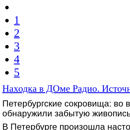
1
2
3
4
5
Находка в ДОме Радио. Источн
Петербургские сокровища: во 
обнаружили забытую живопис
В Петербурге произошла наст