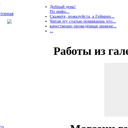
5
Добрый день!
По инфо...
торная
Скажите, пожалуйста, а Гейнрих...
Читая эту статью понимаешь что...
качественно проведённые инжене...
...
Работы
из гал
го