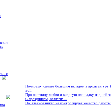
а
вская
я»
ского
По-моему, самым большим вкладом в архитектуру Кр
:roll: ...
Про лестницу любви и видовую площадку над ней знае
С праздником, коллеги! ...
Но, главное никто не контролирует качество работы ..
тва