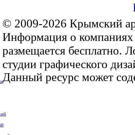
© 2009-2026 Крымский ар
Информация о компаниях 
размещается бесплатно. Л
студии графического диза
Данный ресурс может сод
а
кий
ий