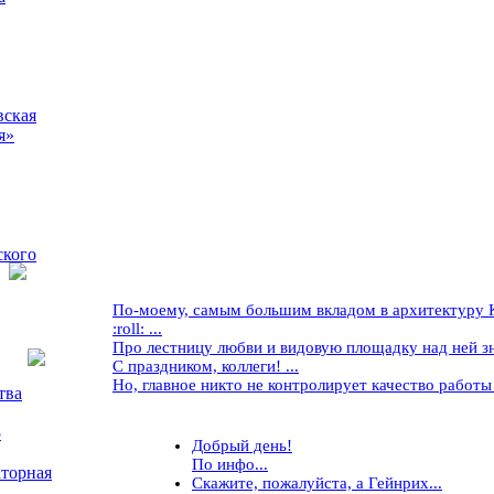
вская
я»
ского
По-моему, самым большим вкладом в архитектуру Кр
:roll: ...
Про лестницу любви и видовую площадку над ней знае
С праздником, коллеги! ...
Но, главное никто не контролирует качество работы ..
тва
5
Добрый день!
По инфо...
торная
Скажите, пожалуйста, а Гейнрих...