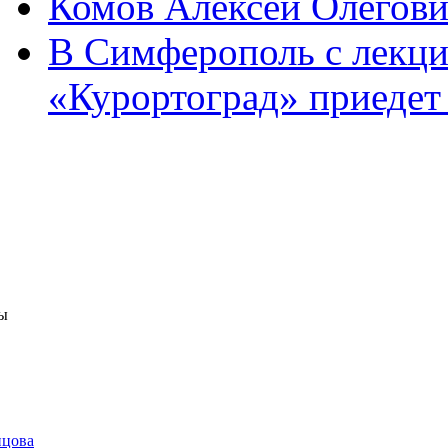
Комов Алексей Олегов
В Симферополь с лекци
«Курортоград» приедет
ы
нцова