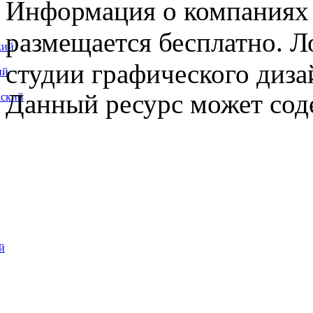
Информация о компаниях 
размещается бесплатно. Л
кий
студии графического диза
ий
Данный ресурс может сод
вский
й