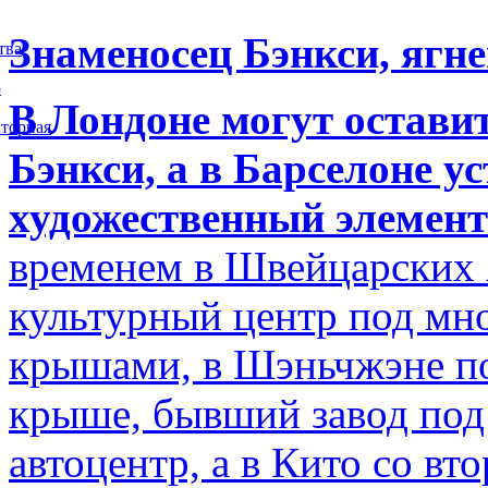
Знаменосец Бэнкси, ягне
тва
5
В Лондоне могут остави
торная
Бэнкси, а в Барселоне у
художественный элемент
временем в Швейцарских 
культурный центр под м
крышами, в Шэньчжэне по
крыше, бывший завод по
автоцентр, а в Кито со в