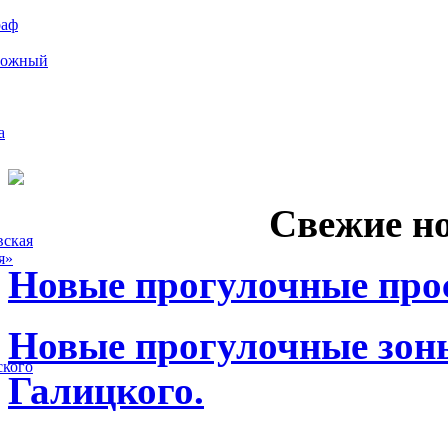
раф
рожный
а
Свежие н
вская
я»
Новые прогулочные прос
Новые прогулочные зоны
ского
Галицкого.