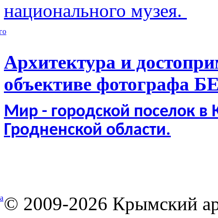
национального музея.
го
Архитектура и достопри
объективе фотографа Б
Мир - городской поселок в
Гродненской области.
© 2009-2026 Крымский ар
а