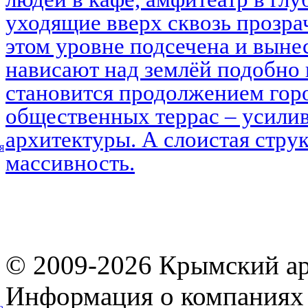
уходящие вверх сквозь прозра
этом уровне подсечена и выне
нависают над землёй подобно 
становится продолжением горо
общественных террас – усилив
архитектуры. А слоистая струк
я
массивность.
© 2009-2026 Крымский ар
Информация о компаниях 
а