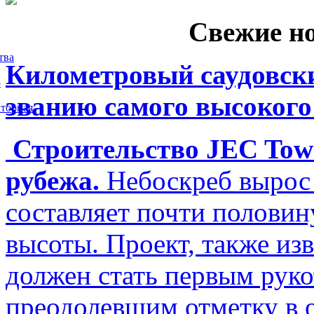
Свежие н
тва
Километровый саудовски
5
званию самого высокого
торная
Строительство JEC Towe
рубежа.
Небоскреб вырос 
составляет почти полови
высоты. Проект, также изв
должен стать первым рук
преодолевшим отметку в о