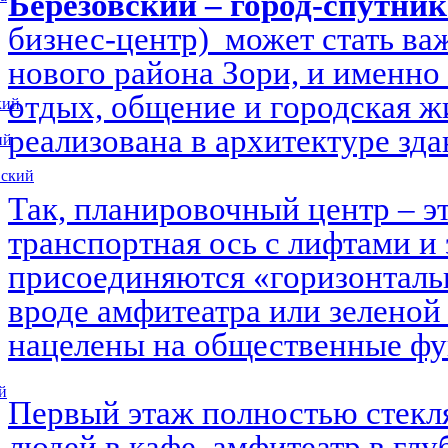
Берёзовский – город-спутни
бизнес-центр) может стать в
нового района Зори, и именно 
отдых, общение и городская ж
кий
реализована в архитектуре зд
ий
вский
Так, планировочный центр – э
транспортная ось с лифтами и 
присоединяются «горизонталь
вроде амфитеатра или зеленой
нацелены на общественные ф
й
Первый этаж полностью стекл
людей в кафе, амфитеатр в глу