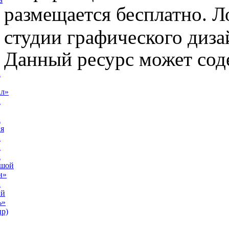
размещается бесплатно. Л
студии графического диза
Данный ресурс может сод
а
ал»
а
а
я
а
а
а
ьшой
н»
а
ый
ь»
р)