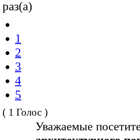
раз(а)
1
2
3
4
5
( 1 Голос )
Уважаемые посетит
архитектурного по