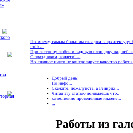
я»
ского
По-моему, самым большим вкладом в архитектуру Кр
:roll: ...
Про лестницу любви и видовую площадку над ней знае
С праздником, коллеги! ...
Но, главное никто не контролирует качество работы ..
тва
Добрый день!
По инфо...
5
Скажите, пожалуйста, а Гейнрих...
Читая эту статью понимаешь что...
торная
качественно проведённые инжене...
...
Работы
из гал