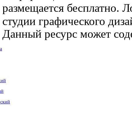
размещается бесплатно. Л
студии графического диза
Данный ресурс может сод
а
кий
ий
вский