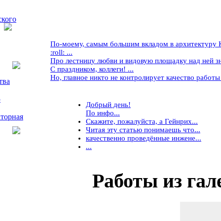
ского
По-моему, самым большим вкладом в архитектуру Кр
:roll: ...
Про лестницу любви и видовую площадку над ней знае
С праздником, коллеги! ...
Но, главное никто не контролирует качество работы ..
тва
5
Добрый день!
По инфо...
торная
Скажите, пожалуйста, а Гейнрих...
Читая эту статью понимаешь что...
качественно проведённые инжене...
...
Работы
из гал