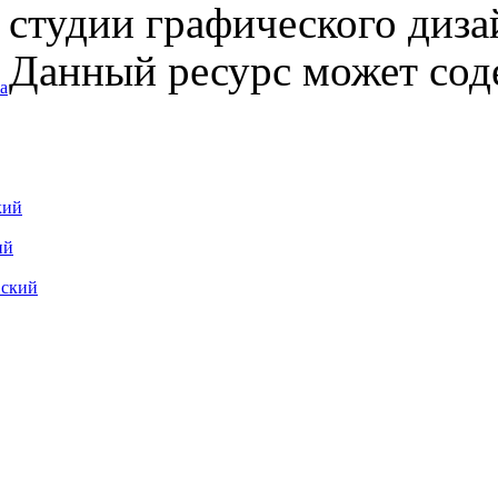
студии графического диза
Данный ресурс может сод
а
кий
ий
вский