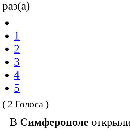
раз(а)
1
2
3
4
5
( 2 Голоса )
В
Симферополе
открыли