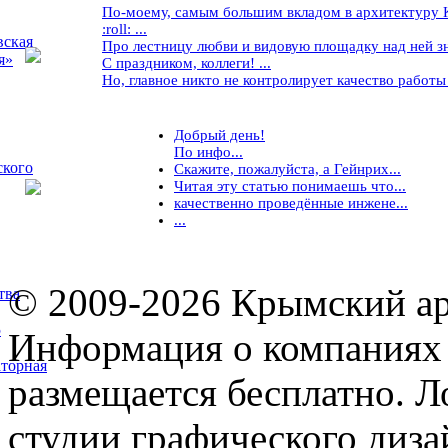
По-моему, самым большим вкладом в архитектуру Кр
:roll: ...
вская
Про лестницу любви и видовую площадку над ней знае
я»
С праздником, коллеги! ...
Но, главное никто не контролирует качество работы ..
Добрый день!
По инфо...
ского
Скажите, пожалуйста, а Гейнрих...
Читая эту статью понимаешь что...
качественно проведённые инжене...
...
© 2009-2026 Крымский ар
тва
5
Информация о компаниях 
торная
размещается бесплатно. Л
студии графического диза