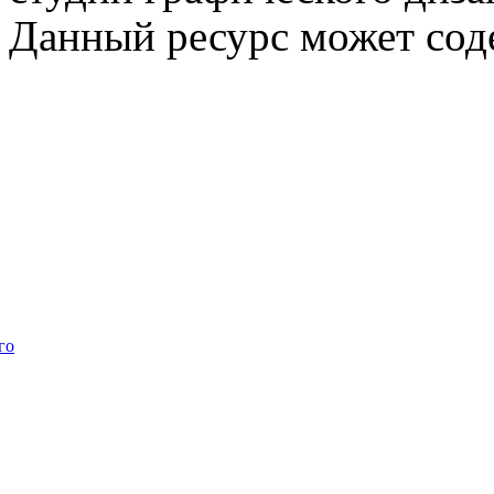
Данный ресурс может сод
го