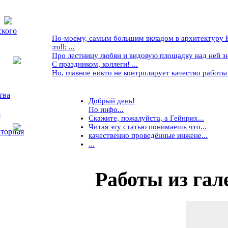
ского
По-моему, самым большим вкладом в архитектуру Кр
:roll: ...
Про лестницу любви и видовую площадку над ней знае
С праздником, коллеги! ...
Но, главное никто не контролирует качество работы ..
тва
Добрый день!
По инфо...
5
Скажите, пожалуйста, а Гейнрих...
Читая эту статью понимаешь что...
торная
качественно проведённые инжене...
...
Работы
из гал