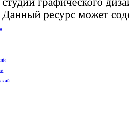
студии графического диза
Данный ресурс может сод
а
кий
ий
вский