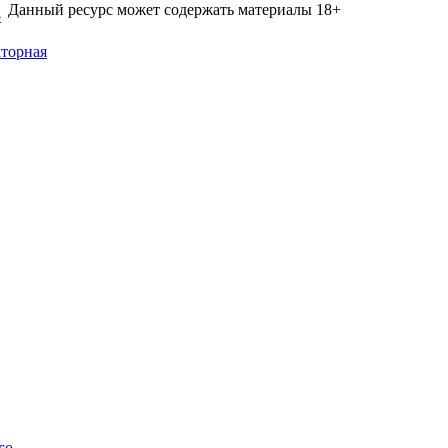
Данный ресурс может содержать материалы 18+
5
торная
го