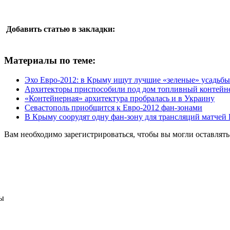
Добавить статью в закладки:
Материалы по теме:
Эхо Евро-2012: в Крыму ищут лучшие «зеленые» усадьбы
Архитекторы приспособили под дом топливный контейн
«Контейнерная» архитектура пробралась и в Украину
Севастополь приобщится к Евро-2012 фан-зонами
В Крыму соорудят одну фан-зону для трансляций матчей
Вам необходимо зарегистрироваться, чтобы вы могли оставлят
ы