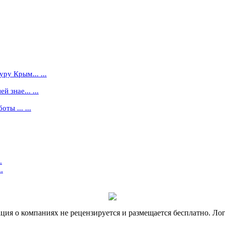
ру Крым... ...
 знае... ...
ты ... ...
.
.
я о компаниях не рецензируется и размещается бесплатно. Лог