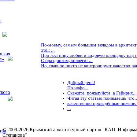
а
По-моему, самым большим вкладом в архитекту
:roll: ...
вская
Про лестницу любви и видовую площадку над ней
я»
С праздником, коллеги! ...
Но, главное никто не контролирует качество рабо
Добрый день!
По инфо...
ского
Скажите, пожалуйста, а Гейнрих...
Читая эту статью понимаешь что..
качественно проведённые инжене..
...
© 2009-2026 Крымский архитектурный портал | КАП. Информаци
тва
Степанова"