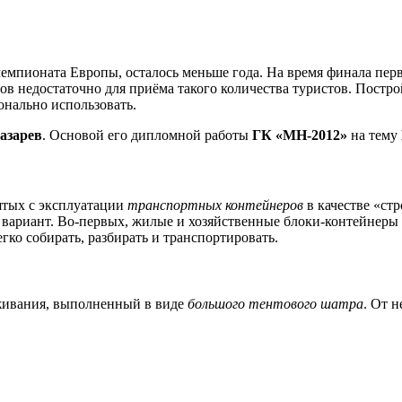
чемпионата Европы, осталось меньше года. На время финала пер
ов недостаточно для приёма такого количества туристов. Постр
онально использовать.
азарев
. Основой его дипломной работы
ГК «МН-2012»
на тему
нятых с эксплуатации
транспортных контейнеров
в качестве «ст
 вариант. Во-первых, жилые и хозяйственные блоки-контейнеры 
гко собирать, разбирать и транспортировать.
уживания, выполненный в виде
большого тентового шатра
. От 