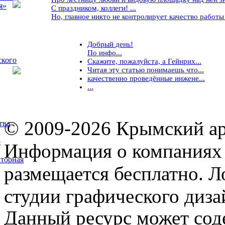
я»
С праздником, коллеги! ...
Но, главное никто не контролирует качество работы ..
Добрый день!
По инфо...
ского
Скажите, пожалуйста, а Гейнрих...
Читая эту статью понимаешь что...
качественно проведённые инжене...
...
© 2009-2026 Крымский ар
тва
5
Информация о компаниях 
торная
размещается бесплатно. Л
студии графического диза
Данный ресурс может сод