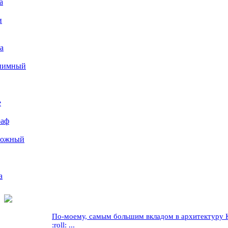
а
и
а
иимный
е
раф
рожный
а
По-моему, самым большим вкладом в архитектуру Кр
:roll: ...