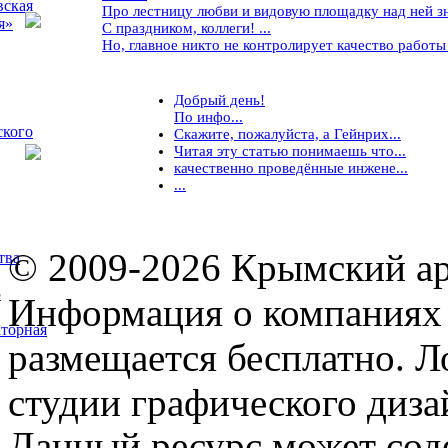
вская
Про лестницу любви и видовую площадку над ней знае
я»
С праздником, коллеги! ...
Но, главное никто не контролирует качество работы ..
Добрый день!
По инфо...
ского
Скажите, пожалуйста, а Гейнрих...
Читая эту статью понимаешь что...
качественно проведённые инжене...
...
© 2009-2026 Крымский ар
тва
5
Информация о компаниях 
торная
размещается бесплатно. Л
студии графического диза
Данный ресурс может сод