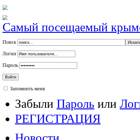
-
b1agapfwapgcl.xn-
-
p1ai/promyshlennyj-
Самый посещаемый крымск
gigant-
budushhego-
kak-
Поиск
zavershaetsja-
grandioznoe-
Логин
stroitelstvo-
goroda-
Пароль
jel-
dzhubajl-
Войти
ii/
Запомнить меня
Забыли
Пароль
или
Лог
РЕГИСТРАЦИЯ
Новости