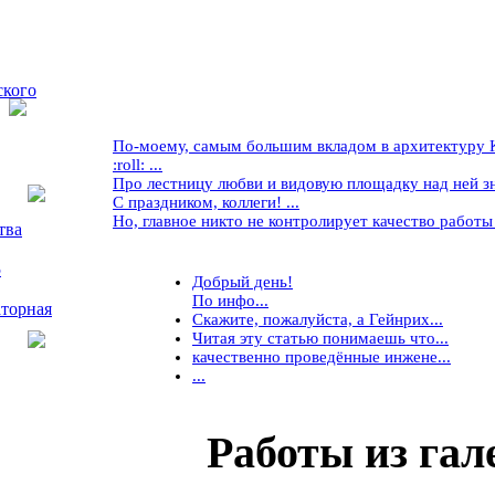
ского
По-моему, самым большим вкладом в архитектуру Кр
:roll: ...
Про лестницу любви и видовую площадку над ней знае
С праздником, коллеги! ...
Но, главное никто не контролирует качество работы ..
тва
5
Добрый день!
По инфо...
торная
Скажите, пожалуйста, а Гейнрих...
Читая эту статью понимаешь что...
качественно проведённые инжене...
...
Работы
из гал