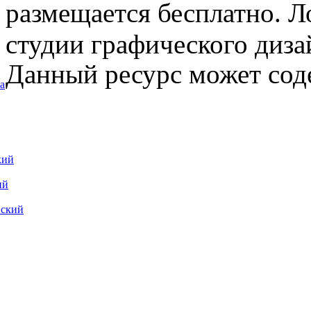
размещается бесплатно. Л
студии графического диза
Данный ресурс может сод
а
кий
ий
вский