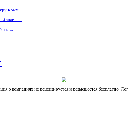
ру Крым... ...
 знае... ...
ты ... ...
.
.
я о компаниях не рецензируется и размещается бесплатно. Лог