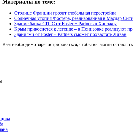
Материалы по теме:
Столице Франции грозит глобальная перестройка.
Солнечная утопия Фостера, реализованная в Масдар Сит
Здание банка CITIC от Foster + Partners в Ханчжоу
Крым прикоснется к легенде – в Понизовке реализуют п
Зданиями от Foster + Partners сможет похвастать Ливан
Вам необходимо зарегистрироваться, чтобы вы могли оставлят
ы
нцова
ба
мана