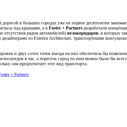
 дорогой в больших городах уже не первое десятилетие занимае
рельсы над крышами, а в
Foster + Partners
разработали концепци
не отсутствия рядом автомобилей)
велокоридоров
, в которых та
изайнерами из Exterior Architecture, транспортными консультан
рожек и двух сотен точек въезда на них обеспечила бы появлен
елосипедов в час, а пересечь город по ним можно было бы всего
льку сам предпочитает этот вид транспорта.