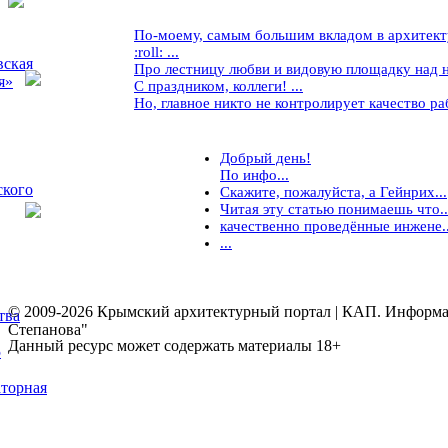
По-моему, самым большим вкладом в архитекту
:roll: ...
вская
Про лестницу любви и видовую площадку над ней
я»
С праздником, коллеги! ...
Но, главное никто не контролирует качество рабо
Добрый день!
По инфо...
ского
Скажите, пожалуйста, а Гейнрих...
Читая эту статью понимаешь что..
качественно проведённые инжене..
...
© 2009-2026 Крымский архитектурный портал | КАП. Информаци
тва
Степанова"
Данный ресурс может содержать материалы 18+
5
торная