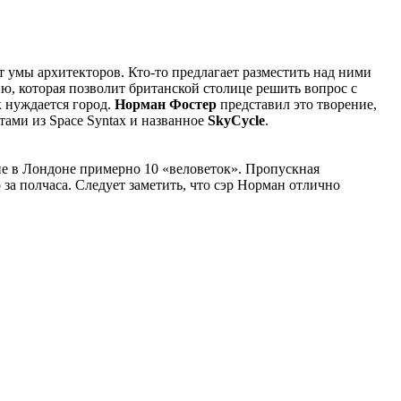
т умы архитекторов. Кто-то предлагает разместить над ними
ю, которая позволит британской столице решить вопрос с
к нуждается город.
Норман Фостер
представил это творение,
тами из Space Syntax и названное
SkyCycle
.
ие в Лондоне примерно 10 «веловеток». Пропускная
 за полчаса. Следует заметить, что сэр Норман отлично