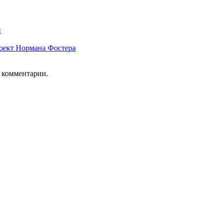
и
роект Нормана Фостера
ь комментарии.