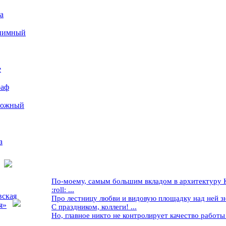
а
иимный
е
раф
рожный
а
По-моему, самым большим вкладом в архитектуру Кр
:roll: ...
вская
Про лестницу любви и видовую площадку над ней знае
я»
С праздником, коллеги! ...
Но, главное никто не контролирует качество работы ..