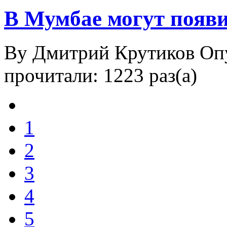
В Мумбае могут появ
By Дмитрий Крутиков
Оп
прочитали: 1223 раз(а)
1
2
3
4
5