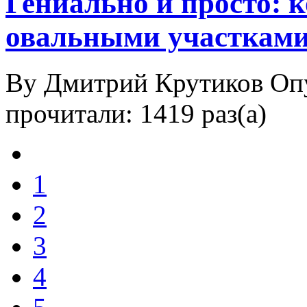
Гениально и просто: 
овальными участкам
By Дмитрий Крутиков
Оп
прочитали: 1419 раз(а)
1
2
3
4