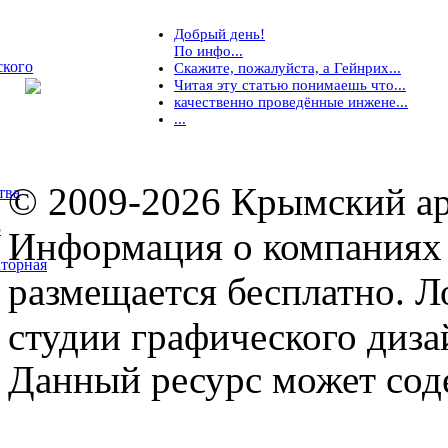
Добрый день!
По инфо...
ского
Скажите, пожалуйста, а Гейнрих...
Читая эту статью понимаешь что...
качественно проведённые инжене...
...
© 2009-2026 Крымский ар
тва
5
Информация о компаниях 
торная
размещается бесплатно. Л
студии графического диза
Данный ресурс может сод