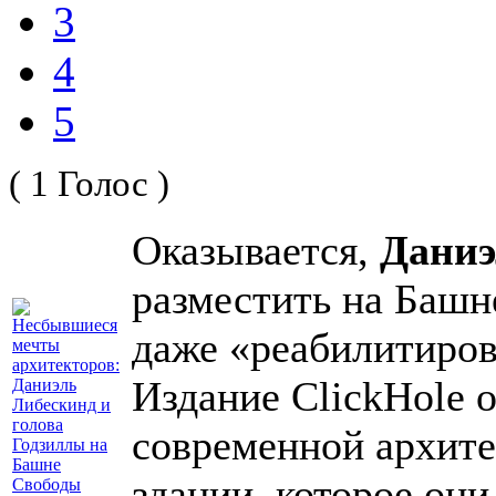
3
4
5
( 1 Голос )
Оказывается,
Даниэ
разместить на Баш
даже «реабилитиров
Издание ClickHole о
современной архите
здании, которое они