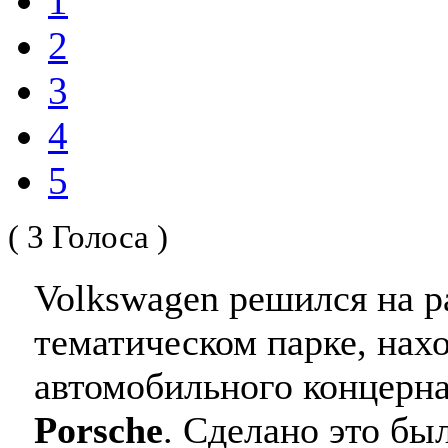
1
2
3
4
5
( 3 Голоса )
Volkswagen решился на р
тематическом парке, нах
автомобильного концерн
Porsche
. Сделано это бы