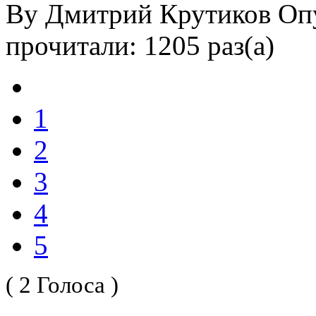
By Дмитрий Крутиков
Оп
прочитали: 1205 раз(а)
1
2
3
4
5
( 2 Голоса )