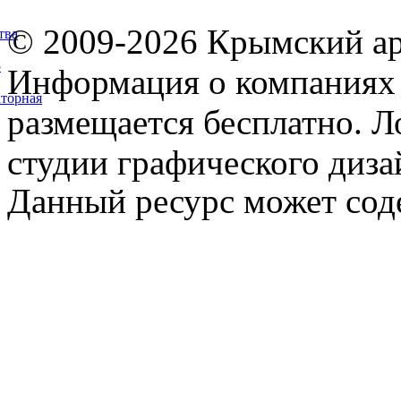
© 2009-2026 Крымский ар
тва
5
Информация о компаниях 
торная
размещается бесплатно. Л
студии графического диза
Данный ресурс может сод