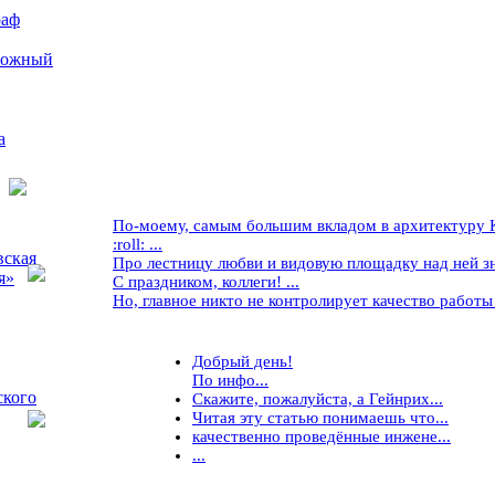
раф
рожный
а
По-моему, самым большим вкладом в архитектуру Кр
:roll: ...
вская
Про лестницу любви и видовую площадку над ней знае
я»
С праздником, коллеги! ...
Но, главное никто не контролирует качество работы ..
Добрый день!
По инфо...
ского
Скажите, пожалуйста, а Гейнрих...
Читая эту статью понимаешь что...
качественно проведённые инжене...
...