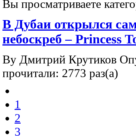
Вы просматриваете катег
В Дубаи открылся са
небоскреб – Princess T
By Дмитрий Крутиков
Оп
прочитали: 2773 раз(а)
1
2
3