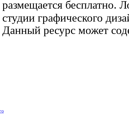
размещается бесплатно. Л
студии графического диза
Данный ресурс может сод
го