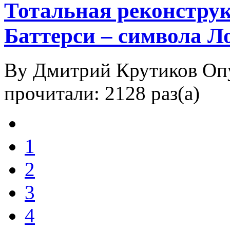
Тотальная реконстру
Баттерси – символа Л
By Дмитрий Крутиков
Оп
прочитали: 2128 раз(а)
1
2
3
4