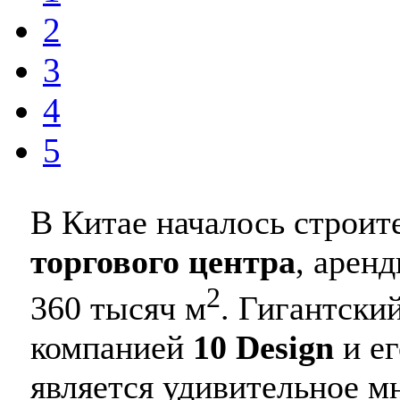
2
3
4
5
В Китае началось строит
торгового центра
, арен
2
360 тысяч м
. Гигантски
компанией
10 Design
и ег
является удивительное м