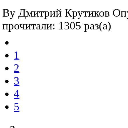
By Дмитрий Крутиков
Оп
прочитали: 1305 раз(а)
1
2
3
4
5