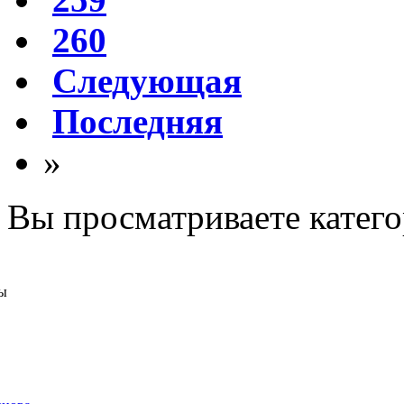
260
Следующая
Последняя
»
Вы просматриваете катег
ы