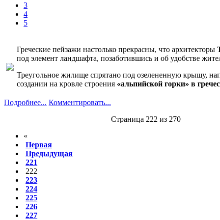
3
4
5
Греческие пейзажи настолько прекрасны, что архитекторы
под элемент ландшафта, позаботившись и об удобстве жите
Треугольное жилище спрятано под озелененную крышу, на
создании на кровле строения
«альпийской горки» в грече
Подробнее...
Комментировать...
Страница 222 из 270
«
Первая
Предыдущая
221
222
223
224
225
226
227