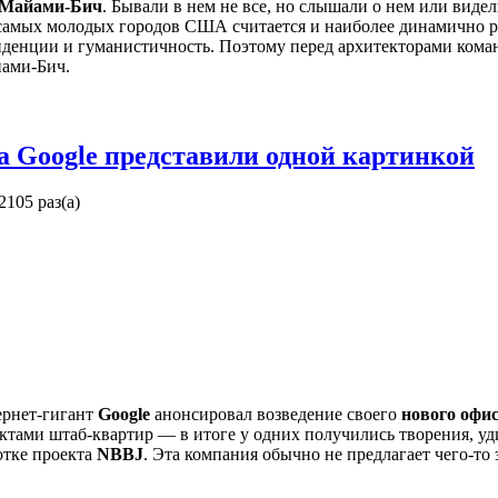
Майами-Бич
. Бывали в нем не все, но слышали о нем или видел
 самых молодых городов США считается и наиболее динамично ра
тенденции и гуманистичность. Поэтому перед архитекторами ком
йами-Бич.
а Google представили одной картинкой
2105 раз(а)
ернет-гигант
Google
анонсировал возведение своего
нового офи
ектами штаб-квартир — в итоге у одних получились творения, у
отке проекта
NBBJ
. Эта компания обычно не предлагает чего-то