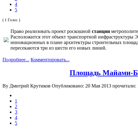
4
5
( 1 Голос )
Право реализовать проект роскошной
станции
метрополитен
Расположится этот объект транспортной инфраструктуры Э
инновационных в плане архитектуры строительных площад
пересекаются три из шести его новых линий.
Подробнее...
Комментировать...
Площадь Майами-Би
By Дмитрий Крутиков
Опубликовано: 20 Мая 2013
прочитали: 
1
2
3
4
5