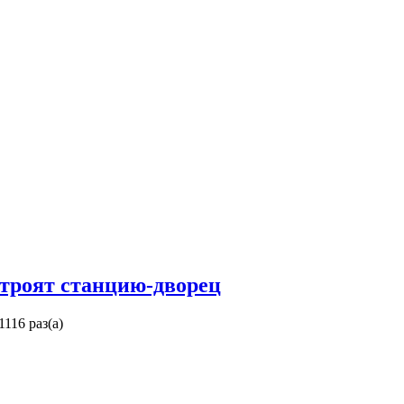
строят станцию-дворец
1116 раз(а)