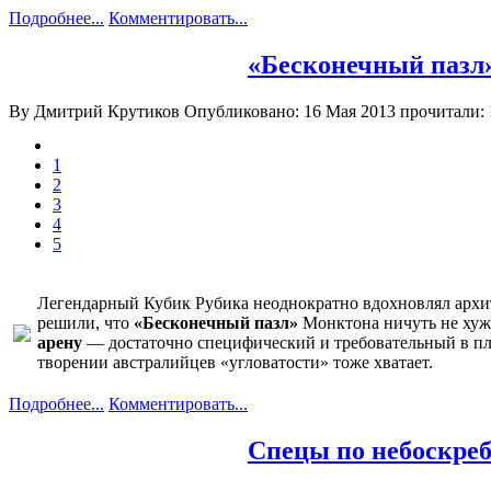
Подробнее...
Комментировать...
«Бесконечный пазл
By Дмитрий Крутиков
Опубликовано: 16 Мая 2013
прочитали: 
1
2
3
4
5
Легендарный Кубик Рубика неоднократно вдохновлял архит
решили, что
«Бесконечный пазл»
Монктона ничуть не хуже
арену
— достаточно специфический и требовательный в план
творении австралийцев «угловатости» тоже хватает.
Подробнее...
Комментировать...
Спецы по небоскреб