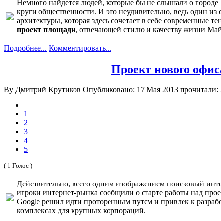
Немного найдется людей, которые бы не слышали о городе
круги общественности. И это неудивительно, ведь один из
архитектуры, которая здесь сочетает в себе современные 
проект площади
, отвечающей стилю и качеству жизни Ма
Подробнее...
Комментировать...
Проект нового офис
By Дмитрий Крутиков
Опубликовано: 17 Мая 2013
прочитали: 
1
2
3
4
5
( 1 Голос )
Действительно, всего одним изображением поисковый инт
игроки интернет-рынка сообщили о старте работы над про
Google решил идти проторенным путем и привлек к разраб
комплексах для крупных корпораций.