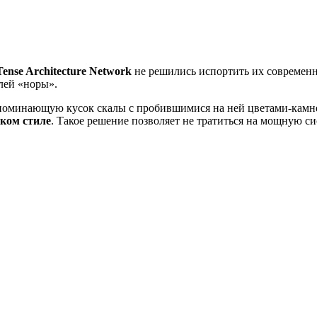
Tense Architecture Network
не решились испортить их современн
лей «норы».
поминающую кусок скалы с пробившимися на ней цветами-камне
ском стиле
. Такое решение позволяет не тратиться на мощную 