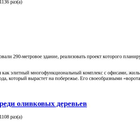
1136 раз(а)
вали 290-метровое здание, реализовать проект которого планиру
ся как элитный многофункциональный комплекс с офисами, жил
ода, который вырастет на побережье. Его своеобразными «ворот
реди оливковых деревьев
1108 раз(а)