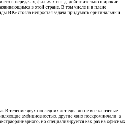
и его в передачах, фильмах и т. д. действительно широкие
звивающимся в этой стране. В том числе и в плане
анды
BIG
стояла непростая задача придумать оригинальный
са
. В течение двух последних лет едва ли не все ключевые
дивляющие амбициозностью, другие явно поскромничали, а
 экстраординарного, но специализируется как-раз на офисных