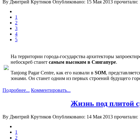
By Дмитрий Крутиков
Опубликовано: 15 Мая 2013
прочитали: 
1
2
3
4
5
На территории города-государства архитекторы запроектиро
небоскреб станет
самым высоким в Сингапуре
.
Tanjong Pagar Centre, как его назвали в
SOM
, представляет
зонами. Он станет одним из первых строений будущего гор
Подробнее...
Комментировать...
Жизнь под плитой с
By Дмитрий Крутиков
Опубликовано: 14 Мая 2013
прочитали: 
1
2