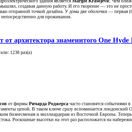
дроэлектрического здания является
Margot Krasojević
. Чем ближ
змышлял, создавая данную работу. И его творение — это не прос
лько отправной точкой дизайна. У дома две оболочки — первая (б
а непосредственно для проживания.
 от архитектора знаменитого One Hyde 
али: 1238 раз(а)
сов
от фирмы
Ричарда Роджерса
часто становятся событиями в 
таменты ценой. В таком ключе сразу вспоминается лондонский O
ским бизнесменам и миллиардерам из Восточной Европы. Тепер
тока. Роскошные высотки на этот раз расположатся на набережн