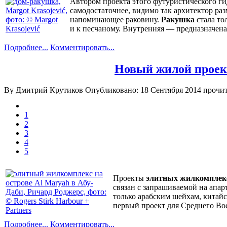
Автором проекта этого футуристического ги
самодостаточнее, видимо так архитектор ра
напоминающее раковину.
Ракушка
стала то
и к песчаному. Внутренняя — предназначен
Подробнее...
Комментировать...
Новый жилой проект
By Дмитрий Крутиков
Опубликовано: 18 Сентября 2014
прочит
1
2
3
4
5
Проекты
элитных жилкомплек
связан с запрашиваемой на апар
только арабским шейхам, китай
первый проект для Среднего Вос
Подробнее...
Комментировать...