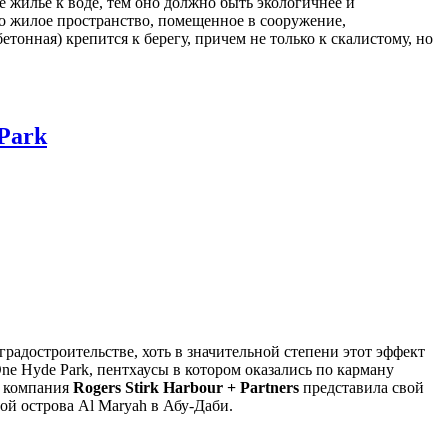
е жилье к воде, тем оно должно быть экологичнее и
то жилое пространство, помещенное в сооружение,
етонная) крепится к берегу, причем не только к скалистому, но
Park
градостроительстве, хоть в значительной степени этот эффект
ne Hyde Park, пентхаусы в котором оказались по карману
ь компания
Rogers Stirk Harbour + Partners
представила свой
ой острова Al Maryah в Абу-Даби.