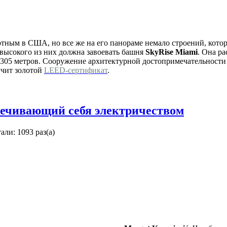
тным в США, но все же на его панораме немало строений, кото
 высокого из них должна завоевать башня
SkyRise Miami
. Она р
305 метров. Сооружение архитектурной достопримечательности 
учит золотой
LEED-сертификат
.
печивающий себя электричеством
али: 1093 раз(а)