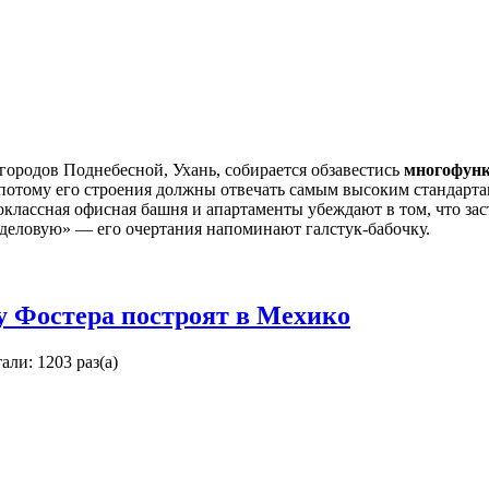
ородов Поднебесной, Ухань, собирается обзавестись
многофун
 потому его строения должны отвечать самым высоким стандартам
оклассная офисная башня и апартаменты убеждают в том, что за
деловую» — его очертания напоминают галстук-бабочку.
у Фостера построят в Мехико
али: 1203 раз(а)