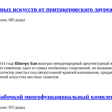
ных искусств от притцкеровского лауре
али: 985 раз(а)
014 года
Шигеру Бан
выиграл международный архитектурный к
без сомнения, одно из самых необычных сооружений, не вызыва
итектор уместил под пятиугольной кровлей-капюшоном, придав 
ений искусства местных талантов.
 бабочкой многофункциональный компле
али: 955 раз(а)