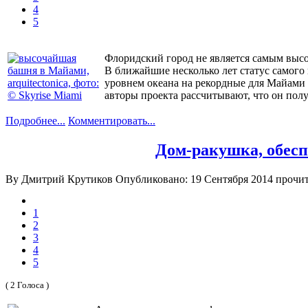
4
5
Флоридский город не является самым высо
В ближайшие несколько лет статус самого
уровнем океана на рекордные для Майами 
авторы проекта рассчитывают, что он пол
Подробнее...
Комментировать...
Дом-ракушка, обес
By Дмитрий Крутиков
Опубликовано: 19 Сентября 2014
прочит
1
2
3
4
5
( 2 Голоса )