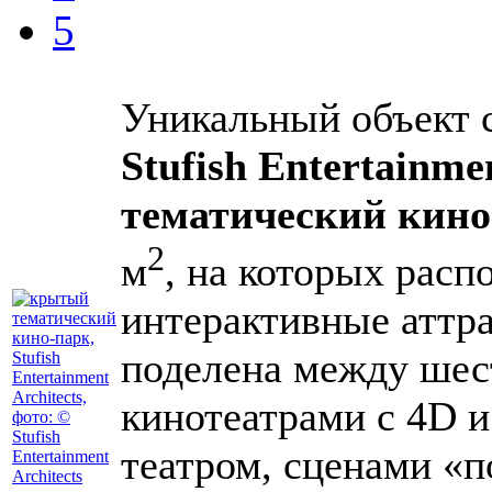
5
Уникальный объект 
Stufish Entertainmen
тематический кино
2
м
, на которых расп
интерактивные аттра
поделена между шес
кинотеатрами с 4D 
театром, сценами «п