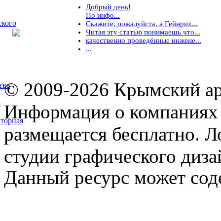
Добрый день!
По инфо...
ского
Скажите, пожалуйста, а Гейнрих...
Читая эту статью понимаешь что...
качественно проведённые инжене...
...
© 2009-2026 Крымский ар
тва
5
Информация о компаниях 
торная
размещается бесплатно. Л
студии графического диза
Данный ресурс может сод