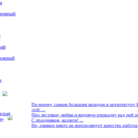
а
иимный
е
раф
рожный
а
По-моему, самым большим вкладом в архитектуру Кр
:roll: ...
вская
Про лестницу любви и видовую площадку над ней знае
я»
С праздником, коллеги! ...
Но, главное никто не контролирует качество работы ..