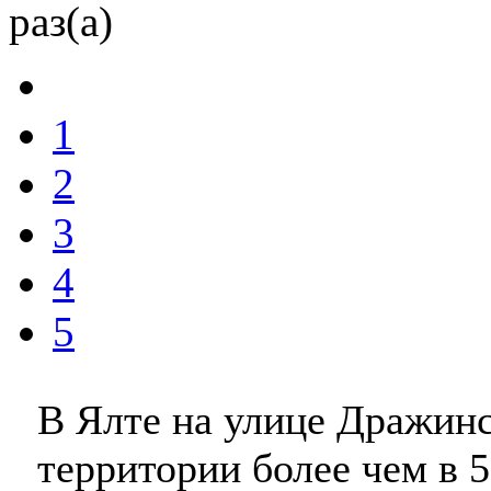
раз(а)
1
2
3
4
5
В Ялте на улице Дражинск
территории более чем в 5