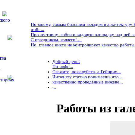
ского
По-моему, самым большим вкладом в архитектуру Кр
:roll: ...
Про лестницу любви и видовую площадку над ней знае
С праздником, коллеги! ...
Но, главное никто не контролирует качество работы ..
тва
Добрый день!
По инфо...
5
Скажите, пожалуйста, а Гейнрих...
Читая эту статью понимаешь что...
торная
качественно проведённые инжене...
...
Работы
из гал