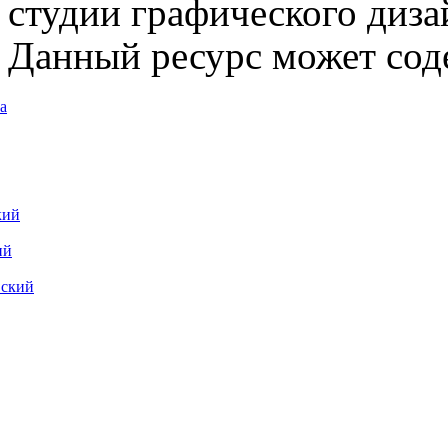
студии графического диза
Данный ресурс может сод
а
кий
ий
вский