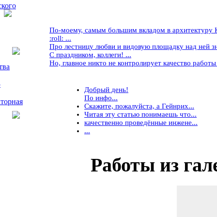
ского
По-моему, самым большим вкладом в архитектуру Кр
:roll: ...
Про лестницу любви и видовую площадку над ней знае
С праздником, коллеги! ...
Но, главное никто не контролирует качество работы ..
тва
5
Добрый день!
По инфо...
торная
Скажите, пожалуйста, а Гейнрих...
Читая эту статью понимаешь что...
качественно проведённые инжене...
...
Работы
из гал