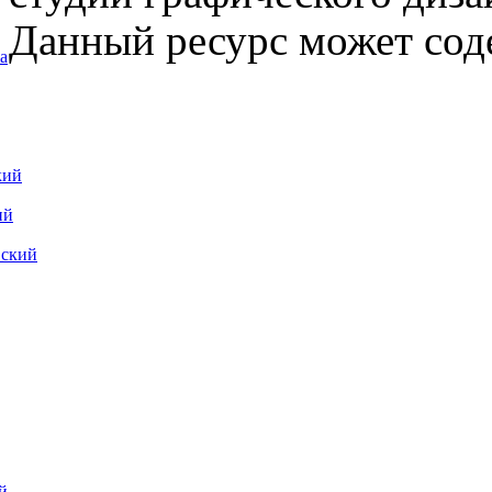
Данный ресурс может сод
а
кий
ий
вский
й