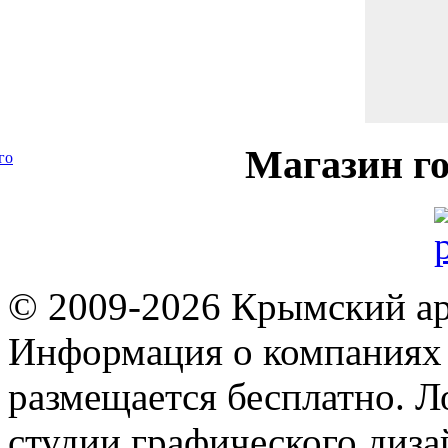
Магазин
го
го
© 2009-2026 Крымский ар
Информация о компаниях 
размещается бесплатно. Л
студии графического диза