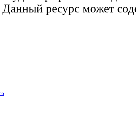
Данный ресурс может сод
го