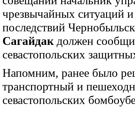
совещании начальник упр
чрезвычайных ситуаций и
последствий Чернобыльс
Сагайдак
должен сообщит
севастопольских защитных
Напомним, ранее было ре
транспортный и пешеходн
севастопольских бомбоуб