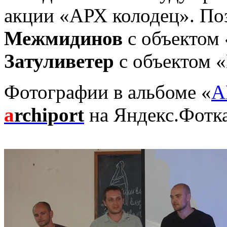
акции «АРХ колодец». П
Межмидинов
с объектом
Затуливетер
с объектом «
Фотографии в альбоме «
А
a
rchiport
на Яндекс.Фотк