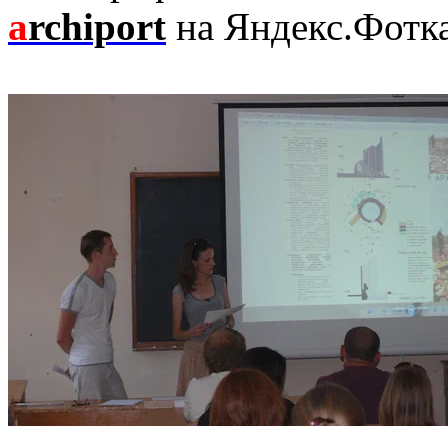
a
rchiport
на Яндекс.Фотк