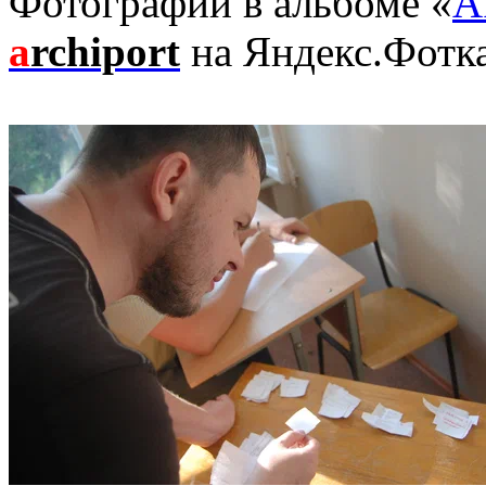
Фотографии в альбоме «
А
a
rchiport
на Яндекс.Фотк