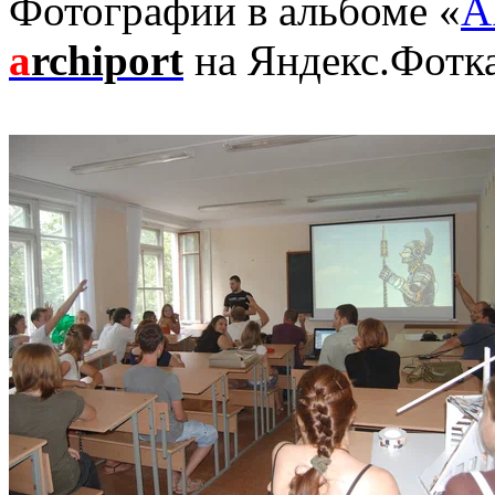
Фотографии в альбоме «
А
a
rchiport
на Яндекс.Фотк