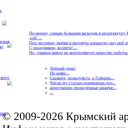
а
По-моему, самым большим вкладом в архитектуру Кр
:roll: ...
вская
Про лестницу любви и видовую площадку над ней знае
я»
С праздником, коллеги! ...
Но, главное никто не контролирует качество работы ..
Добрый день!
По инфо...
ского
Скажите, пожалуйста, а Гейнрих...
Читая эту статью понимаешь что...
качественно проведённые инжене...
...
© 2009-2026 Крымский ар
тва
5