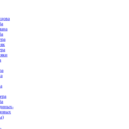
нцова
ба
мана
ба
ера
няк
ера
няки
а
ра
на
а
ера
ба
диных-
довых
ы)
а