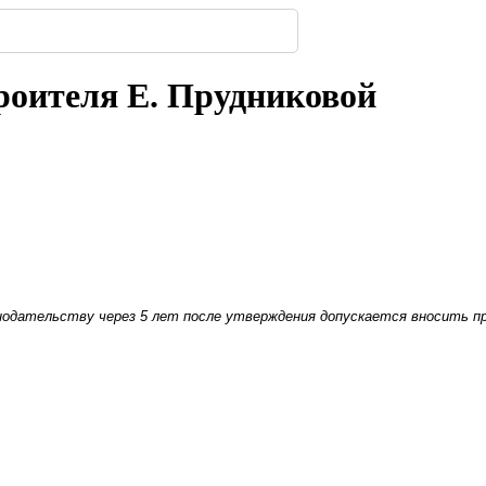
323
 появится посередине ...
имферополе.
ской улицы
енбергов
орода.
нодара
-
-
-
237
306
-
-
224
240
307
-
223
роителя Е. Прудниковой
конодательству через 5 лет после утверждения допускается вносить 