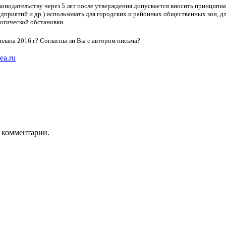
конодательству через 5 лет после утверждения допускается вносить принципиа
риятий и др.) использовать для городских и районных общественных зон, для
огической обстановки.
плана 2016 г? Согласны ли Вы с автором письма?
ea.ru
ь комментарии.