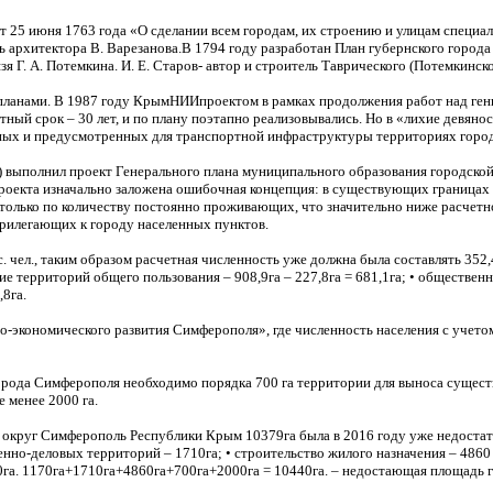
от 25 июня 1763 года «О сделании всем городам, их строению и улицам специа
ль архитектора В. Варезанова.В 1794 году разработан План губернского города
я Г. А. Потемкина. И. Е. Старов- автор и строитель Таврического (Потемкинск
нпланами. В 1987 году КрымНИИпроектом в рамках продолжения работ над ген
етный срок – 30 лет, и по плану поэтапно реализовывались. Но в «лихие девя
енных и предусмотренных для транспортной инфраструктуры территориях горо
к) выполнил проект Генерального плана муниципального образования городск
проекта изначально заложена ошибочная концепция: в существующих границах п
 только по количеству постоянно проживающих, что значительно ниже расчетн
з прилегающих к городу населенных пунктов.
ел., таким образом расчетная численность уже должна была составлять 352,4 тыс
территорий общего пользования – 908,9га – 227,8га = 681,1га; • общественно-
,8га.
экономического развития Симферополя», где численность населения с учетом 
 города Симферополя необходимо порядка 700 га территории для выноса сущ
 менее 2000 га.
 округ Симферополь Республики Крым 10379га была в 2016 году уже недостато
енно-деловых территорий – 1710га; • строительство жилого назначения – 486
га. 1170га+1710га+4860га+700га+2000га = 10440га. – недостающая площадь гор